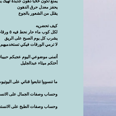
يمنع تكون خلايا دهون جديدة لهيك 
يحفز معدل حرق الدهون
يقلل من الشعور بالجوع
كيف تحضريه
لكل كوب ماء حار نحط فيه ٥ ورقات من الشاي الأبيض المجفف
يشرب كل يوم الصبح على الريق
لا ترمي الورقات فيكي تستخدميهم لتحضير ٣ كاسا
أتمنى موضوعي اليوم عجبكم حبيبا
أختكم ميثاء عبدالجليل 
ما تنسووا تتابعوا قناتي على اليوتيو
وحساب وصفات الجمال على الانست
وحساب وصفات الطبخ على الانستغ