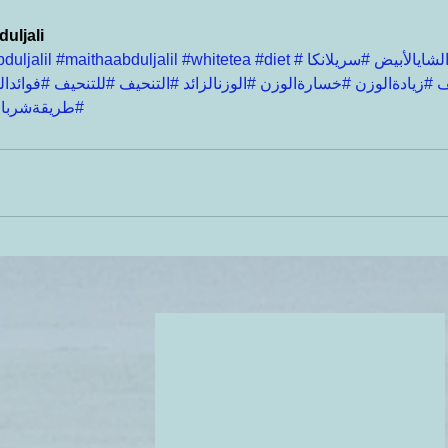
uljali
لشايالأبيض
#سريلانكا
#diet
#whitetea
#maithaabduljalil
duljalil
ف
#زيادةالوزن
#خسارةالوزن
#الوزنالزائد
#التنحيف
#للتنحيف
#فوائدال
#طريقةشربال