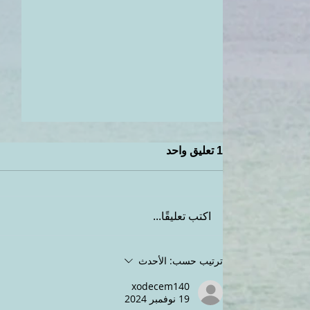
1 تعليق واحد
اكتب تعليقًا...
كيف خسيت ١٥ كيلو في ثلاث
ترتيب حسب:
الأحدث
شهور مع اللبان الدكر
xodecem140
19 نوفمبر 2024