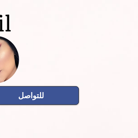
il
للتواصل