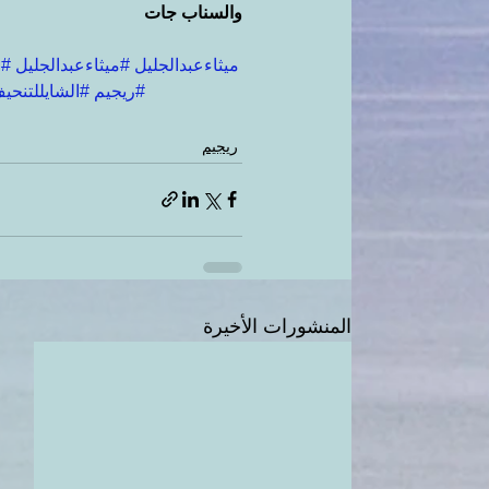
والسناب جات
#ميثاءعبدالجليل
#ميثاءعبدالجليل
#ا
#ريجيم
#الشايللتنحي
ريجيم
المنشورات الأخيرة