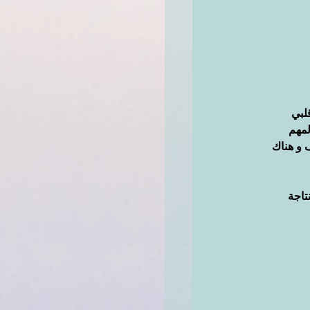
لبي 
لمهم 
 و هناك 
اجة 