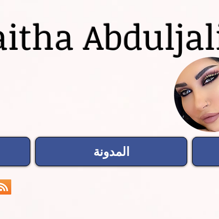
itha Abduljal
المدونة