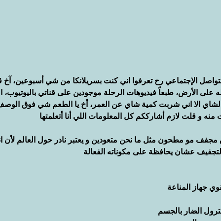
التواصل الإجتماعي رح تعرفوا اني كنت بسريلانكا من شي أسبوعين، آخ ق
له على الأرض، طبعاً فيديوهات الرحلة موجودين على قناتي باليوتيوب، ا
لشاي الا اني شربت كمية شاي عن العمر، أخ يا الطعم شي فوق الوصف
ه و قلت لازم أشارككم كل المعلومات اللي أنا أتعلمتها
جفف مو مطحون مثل ما نحن متعودين و يعتبر نادر حول العالم لأن انت
جفيف عشان يحافظة على مكوناته الفعالة
ي جهاز المناعة 
رول الضار بالجسم