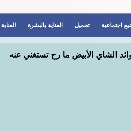
ع اجتماعية
تجميل
العناية بالبشرة
العناية
ريجيم
مكملات غذائية
للمتزوجات فقط
ئد الشاي الأبيض ما رح تستغني عنه
تجميل
فاشن و عطور
مواضيع اجتماعية
ات غذائية