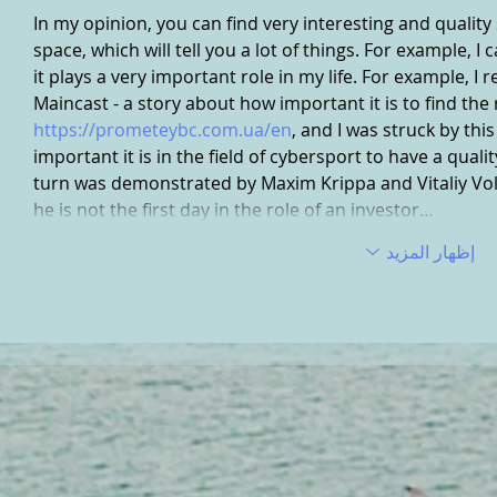
In my opinion, you can find very interesting and quality
space, which will tell you a lot of things. For example, I
it plays a very important role in my life. For example, I 
Maincast - a story about how important it is to find the 
https://prometeybc.com.ua/en
, and I was struck by thi
important it is in the field of cybersport to have a qual
turn was demonstrated by Maxim Krippa and Vitaliy Vol
he is not the first day in the role of an investor…
إظهار المزيد