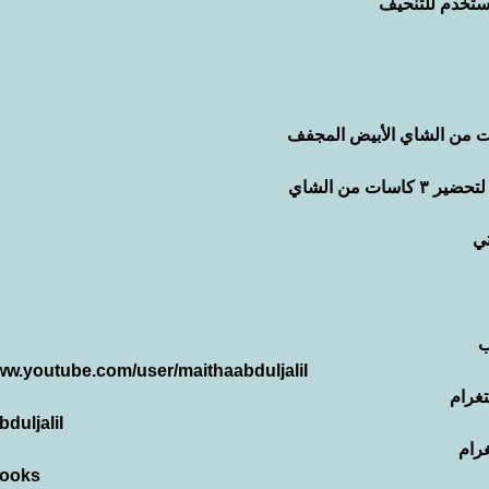
يستخدم للتنحيف
ت من الشاي
تي
ب
www.youtube.com/user/maithaabduljalil
غرام
duljalil
رام
cooks