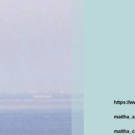
https://
maitha_ab
maitha_