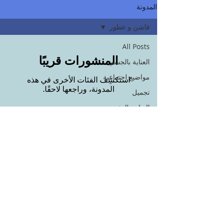
المدونة
فاشن و عطور
All Posts
المنشورات قريبًا
العناية بالجسم
مواضيع اجتماعية
استكشِف الفئات الأخرى في هذه
المدونة، وراجعها لاحقًا.
تجميل
العناية بالبشرة
العناية بالشعر
فاشن و عطور
منتجات بوتيكي
© copyright ® Maitha Abduljalil
ريجيم
مكملات غذائية
للمتزوجات فقط
العناية بالبشرة