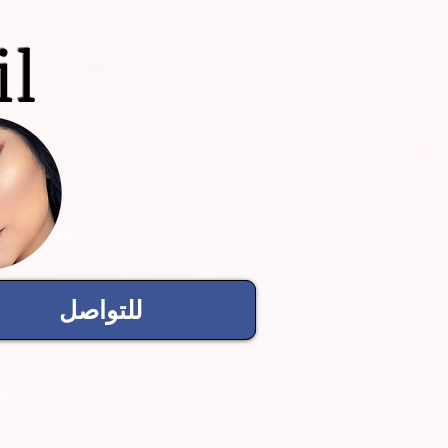
il
للتواصل