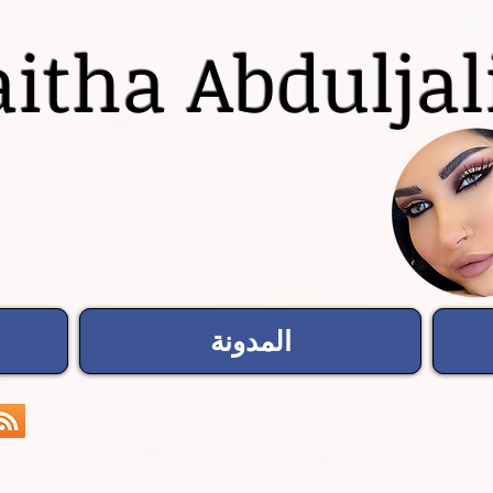
itha Abduljal
المدونة