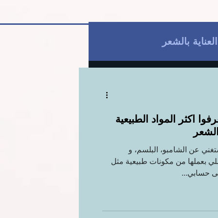
العناية بالشعر
قط
العناية بالبشرة
فوا اكثر المواد الطبيعية
ية
للمتزوجات فقط
الشعر
بستغني عن الشامبو، البلسم، و
للي بعملها من مكونات طبيعية مثل
ى حسابي...