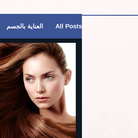
All Posts
العناية بالجسم
فاشن و عطور
منتجات ب
العناية بالشعر
العناية ب
ريجيم
منتجات بوتيكي