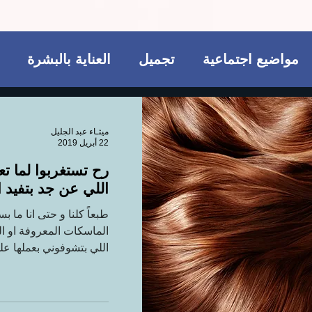
مواضيع اجتماعية
تجميل
العناية بالبشرة
وتيكي
ريجيم
مكملات غذائية
للمتزوجات ف
ميثـاء عبد الجليل
22 أبريل 2019
رح تستغربوا لما تعر
الجسم
تجميل
فاشن و عطور
مواضيع اجتماع
اللي عن جد بتفيد 
طبعاً كلنا و حتى انا ما 
مكملات غذائية
الماسكات المعروفة او ا
اللي بتشوفوني بعملها عل