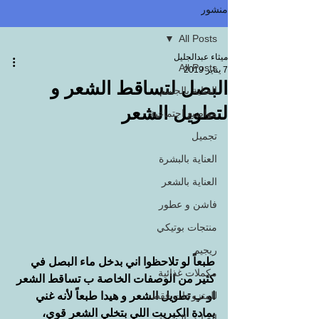
منشور
All Posts
ميثاء عبدالجليل
All Posts
7 يناير 2019
البصل لتساقط الشعر و
العناية بالجسم
لتطويل الشعر
مواضيع اجتماعية
تجميل
العناية بالبشرة
العناية بالشعر
فاشن و عطور
منتجات بوتيكي
ريجيم
طبعاً لو تلاحظوا اني بدخل ماء البصل في 
مكملات غذائية
كثير من الوصفات الخاصة ب تساقط الشعر 
للمتزوجات فقط
او ب تطويل الشعر و هيدا طبعاً لأنه غني 
بمادة الكبريت اللي بتخلي الشعر قوي، 
العناية بالبشرة