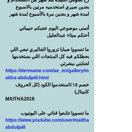
بعدين صيري استخدميه مرتين بالاسبوع 
لمدة شهر و بعدين مرة بالأسبوع لمدة شهر 
أتمنى موضوعي اليوم عجبكم حبيباتي
أختكم ميثاء عبدالجليل 
ما تنسووا صبايا تزوروا الجاليري تبعي اللي 
بحطلكم فيه كل المنتجات اللي بستخدمها 
لعنايتي ببشرتي 
https://dermame.com/ae_en/gallery/m
aitha-abduljalil.html
خصم ١٥٪استخدموا الكود (كل الحروف 
كابيتال)
MAITHA2018
ما تنسووا تتابعوا قناتي على اليوتيوب
https://www.youtube.com/user/maitha
abduljalil