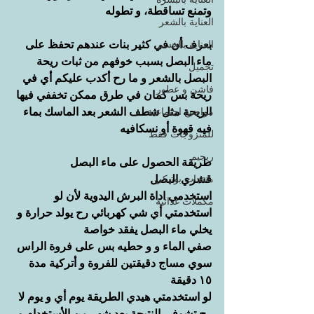
وتمنع تساقطة، و تطوله
العناية بالشعر
العناية بالجسم
بعرف أن في كثير بنات عندهم تحفظ على 
ماء البصل بسبب خوفهم من ثبات ريحة 
تجميل
البصل بالشعر و ما رح أكدب عليكم أي في 
فاشن و عطور
ريحة بس كمان في طرق ممكن تخففي فيها 
مواضيع اجتماعية
الريحة مثل شطف الشعر بعد الماسك بماء 
فيه قهوة أو نسكافيه
للمتزوجات فقط
ريجيم
طريقة الحصول على ماء البصل
منتجات بوتيكي
قشري البصل
استخدمي اداة البرش اليدوية لأن لو 
مكملات غذائية
استخدمتي أي شي كهربائي رح يولد حرارة و 
يخلي ماء البصل يفقد خواصة
صفي الماء و و حطيه بس على فروة الراس
سوي مساج دقيقتين للفروة و أتركية مدة 
١٥ دقيقة
لو استخدمتي هيدي الطريقة يوم أي و يوم لا 
رح تشوفي النتيجة بعد شهر من الأستخدام و 