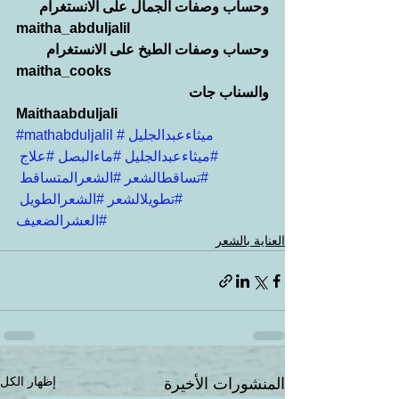
وحساب وصفات الجمال على الانستغرام
maitha_abduljalil
وحساب وصفات الطبخ على الانستغرام
maitha_cooks
والسناب جات
Maithaabduljali
#ميثاءعبدالجليل
#mathabduljalil
#ميثاءعبدالجليل
#ماءالبصل
#علاج
#تساقطالشعر
#الشعرالمتساقط
#تطويلالشعر
#الشعرالطويل
#العشرالضعيف
العناية بالشعر
إظهار الكل
المنشورات الأخيرة