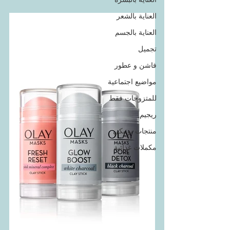
العناية بالشعر
العناية بالجسم
تجميل
فاشن و عطور
مواضيع اجتماعية
للمتزوجات فقط
ريجيم
منتجات بوتيكي
مكملات غذائية