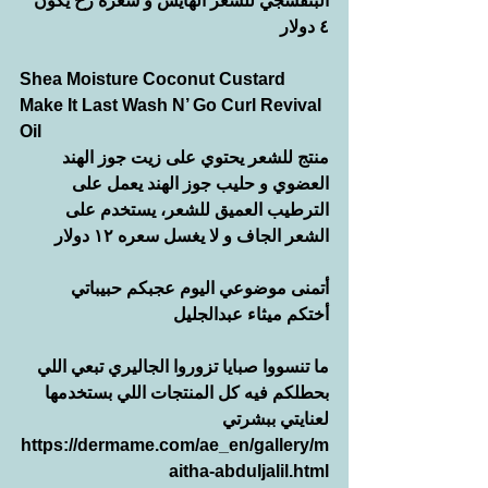
البنفسجي للشعر الهايش و سعره رح يكون 
٤ دولار 
Shea Moisture Coconut Custard 
Make It Last Wash N’ Go Curl Revival 
Oil 
منتج للشعر يحتوي على زيت جوز الهند 
العضوي و حليب جوز الهند يعمل على 
الترطيب العميق للشعر، يستخدم على 
الشعر الجاف و لا يغسل سعره ١٢ دولار 
أتمنى موضوعي اليوم عجبكم حبيباتي 
أختكم ميثاء عبدالجليل 
ما تنسووا صبايا تزوروا الجاليري تبعي اللي 
بحطلكم فيه كل المنتجات اللي بستخدمها 
لعنايتي ببشرتي 
https://dermame.com/ae_en/gallery/m
aitha-abduljalil.html 