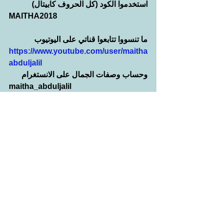
استخدموا الكود (كل الحروف كابيتال)
MAITHA2018 
ما تنسووا تتابعوا قناتي على اليوتيوب 
https://www.youtube.com/user/maitha
abduljalil 
وحساب وصفات الجمال على الانستغرام
maitha_abduljalil 
وحساب وصفات الطبخ على الانستغرام
maitha_cooks 
والسناب جات 
Maithaabduljali
#OlayClayStickMasks
#PhysiciansFormulaSkinBoosterVitami
nShots
#StIvesHydratingHydrogelEyeMask
#No7LaboratoriesResurfacingSkinPast