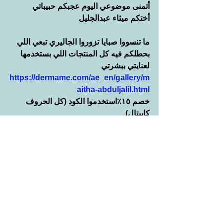
أتمنى موضوعي اليوم عجبكم حبيباتي
أختكم ميثاء عبدالجليل 
ما تنسووا صبايا تزوروا الجاليري تبعي اللي 
بحطلكم فيه كل المنتجات اللي بستخدمها 
لعنايتي ببشرتي 
https://dermame.com/ae_en/gallery/m
aitha-abduljalil.html
خصم ١٥٪استخدموا الكود (كل الحروف 
كابيتال)
MAITHA2018
ما تنسووا تتابعوا قناتي على اليوتيوب
https://www.youtube.com/user/maitha
abduljalil
وحساب وصفات الجمال على الانستغرام
maitha_abduljalil
وحساب وصفات الطبخ على الانستغرام
maitha_cooks