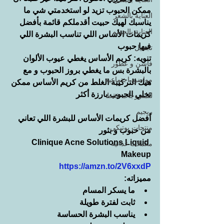
ممكن الحبوب تزيد لو استخدمتي شي ما 
العناية بالشعر
يناسبك لهيك حبيت أقدملكم قائمة بأفضل 
العناية بالجسم
كريمات الأساس اللي تناسب البشرة اللي 
فيها حبوب
تجميل
تنويه: كريم الأساس يغطي عيوب الألوان 
فاشن و عطور
بالبشرة بس ما يغطي بروز الحبوب و مع 
مواضيع اجتماعية
هيك التركيبة الغلط من كريم الأساس ممكن 
تخلي الحبوب بارزة أكثر
للمتزوجات فقط
ريجيم
أفضل كريمات الأساس للبشرة اللي تعاني 
منتجات بوتيكي
من حبوب و بثور
Clinique Acne Solutions Liquid 
مكملات غذائية
Makeup
https://amzn.to/2V6xxdP
مميزاته:
ما يسكر المسام
ثابت لفترة طويلة
يناسب البشرة الحساسة