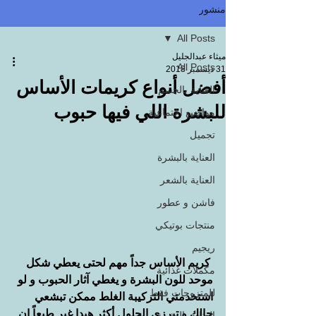
منشور
All Posts
ميثاء عبدالجليل
All Posts
31 ديسمبر 2018
أفضل أنواع كريمات الأساس
العناية بالجسم
للبشرة اللي فيها حبوب
مواضيع اجتماعية
تجميل
العناية بالبشرة
العناية بالشعر
فاشن و عطور
منتجات بوتيكي
ريجيم
كريم الأساس جداً مهم لحتى يعطي شكل 
مكملات غذائية
موحد للون البشرة و يغطي آثار الحبوب و لو 
للمتزوجات فقط
استخدمتي التركيبة الغلط ممكن تبشعي 
حالك و تبرزي الحلول أكثر هيدا غير طبعاً ان 
العناية بالبشرة