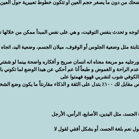
ضحك من دون ما يصغر حجم العين أو تتكون خطوط تعبيرية حول العين ف
 الوجه و تحدث بنفس التوقيت، و هي على نفس المبدأ ممكن من خلالها 
بتة مثل وضعية الجلوس أو الوقوف، ميلان الجسم، وضعية اليد، اتجاه 
ورجليه مو مربعة معناه انه انسان صريح و أفكاره واضحة بينما لو شفتي
عدم الراحة و الغموض و طبعاً أنا عم أحكي عن هيدا الوضع لما تكوني باج
الكوفي شوب لتشربي قهوة فهمتوا على
وعلى فكره لما بتكون جلسه الشخص مقابل لك ١٠٠٪ بتدل على الثقة و الذكاء مقارنتاً ما يكون وضع 
الجسد، مثل اليدين، الأصابع، الرأس، الأرجل
 نعم بلغة الجسد، أو بشكل أفقي لقول لا