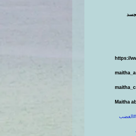
جسد 
https://
maitha_ab
maitha_
Maitha ab
#الغضب