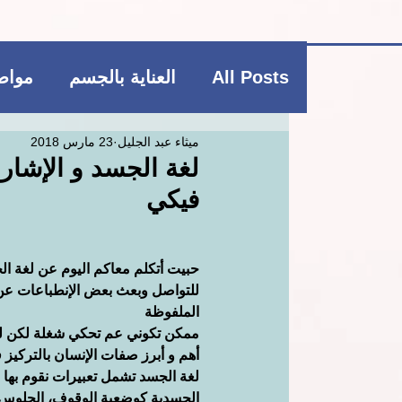
All Posts
العناية بالجسم
مواضي
ميثاء عبد الجليل
23 مارس 2018
فاشن و عطور
منتجات بوتيكي
لغة الجسد و الإشارا
فيكي
العناية بالشعر
العناية بالجسم
حبيت أتكلم معاكم اليوم عن لغة الج
ريجيم
منتجات بوتيكي
مكمل
للتواصل وبعث بعض الإنطباعات عن شخ
الملفوظة
ممكن تكوني عم تحكي شغلة لكن لغ
أهم و أبرز صفات الإنسان بالتركيز 
لغة الجسد تشمل تعبيرات نقوم بها ب
الجسدية كوضعية الوقوف، الجلوس، 