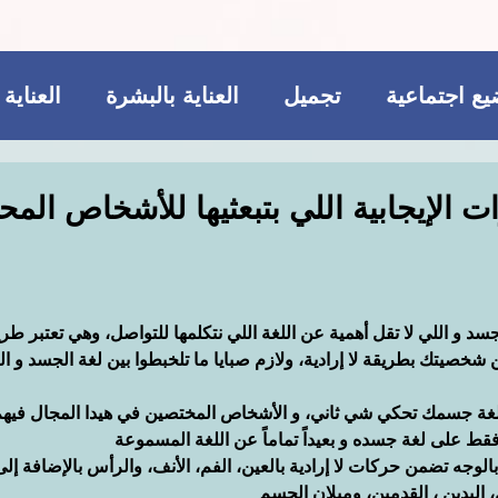
ع اجتماعية
تجميل
العناية بالبشرة
العناية
ريجيم
مكملات غذائية
للمتزوجات فقط
ت الإيجابية اللي بتبعثيها للأشخاص الم
تجميل
فاشن و عطور
مواضيع اجتماعية
سد و اللي لا تقل أهمية عن اللغة اللي نتكلمها للتواصل، وهي تعتبر طري
ات غذائية
صيتك بطريقة لا إرادية، ولازم صبايا ما تلخبطوا بين لغة الجسد و الل
ة جسمك تحكي شي ثاني، و الأشخاص المختصين في هيدا المجال فيهم 
فقط على لغة جسده و بعيداً تماماً عن اللغة المسموعة
الوجه تضمن حركات لا إرادية بالعين، الفم، الأنف، والرأس بالإضافة إل
اليدين ، القدمين، وميلان الجسم