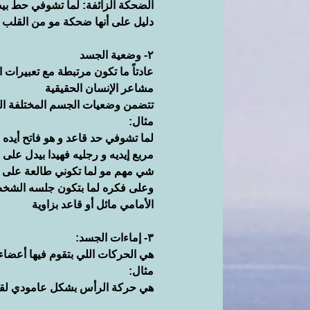
الضحكة الزائفة: لما تشوفي حط بي
دليل على أنها ضحكة مو من القلب
٢- وضعية الجسد
عادتاً ما تكون مرتبطة مع تعبيرات
مشاعر الإنسان الحقيقية
تتضمن وضعيات الجسم المختلفة الثا
مثال:
لما تشوفي حد قاعد و هو فاتح أيده 
مربع إيديه و رجليه فهيدا بيدل على 
شي مهم مو لما تكوني طالعة على 
الأمامي مائل أو قاعد بزاوية
٣- إماءات الجسد:
هي الحركات اللي بتقوم فيها أعضاء 
مثال:
هي حركة الرأس بشكل عامودي لقول