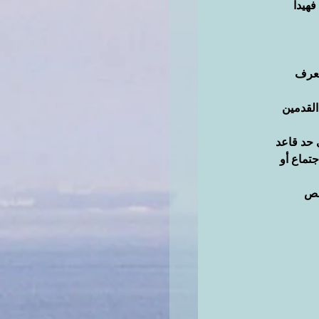
هيدا 
نعرف 
القدمين
 حد قاعد 
تماع أو 
الشخص 