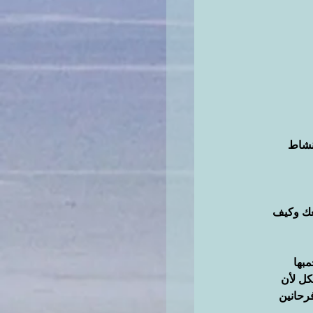
نشاط 
عك وكيف 
بها 
كل لأن 
رحانين 