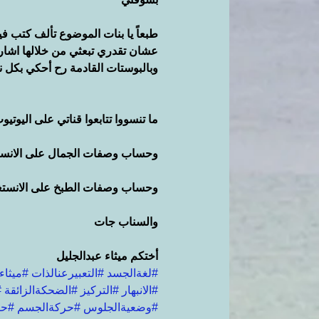
طبعاً يا بنات الموضوع تألف كتب ف
عشان تقدري تبعثي من خلالها اشارات
وبالبوستات القادمة رح أحكي بكل
ما تنسووا تتابعوا قناتي على اليوتيو
وحساب وصفات الجمال على الانست
وحساب وصفات الطبخ على الانستغ
والسناب جات
أختكم ميثاء عبدالجليل
#لغةالجسد
#التعبيرعنالذات
#ميثاء
#الانبهار
#التركيز
#الضحكةالزائقة
#
#وضعيةالجلوس
#حركةالجسم
#حر