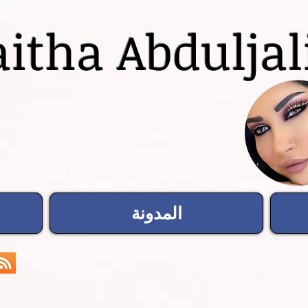
itha Abduljal
المدونة