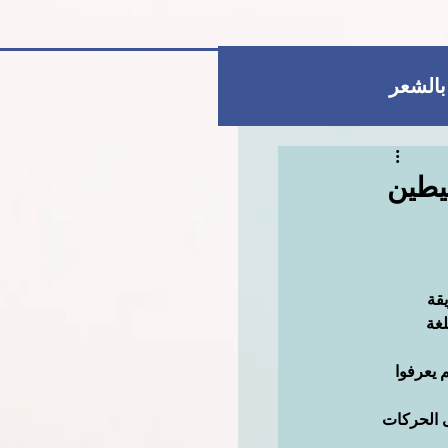
 بالشعر
العناية بالبشرة
حيطين
للمتزوجات فقط
قة 
غة 
يعرفوا 
ى الحركات 