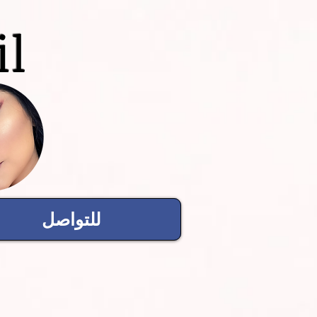
il
للتواصل