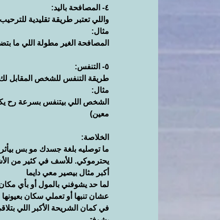
٤- المصافحة باليد:
واللي تعتبر طريقة تقليدية للترحي
مثال:
المصافحة الغير مطولة اللي ما بت
٥- التنفس:
طريقة التنفس للشخص المقابل لك د
مثال:
الشخص اللي بيتنفس بسرعة رح يكون
معين)
الخلاصة:
ما توصليه بلغة جسدك مو بس بيأثر 
يحترموكي. للأسف في كثير من الأشخ
أكبر مثال بيصير معي دايما
لما حد يشوفني بالمول أو بأي مكان و
عشان تنبها أو تعملي سكان بعيونها 
في كمان الشريحة الأكبر اللي بتلاق
بشوفتي