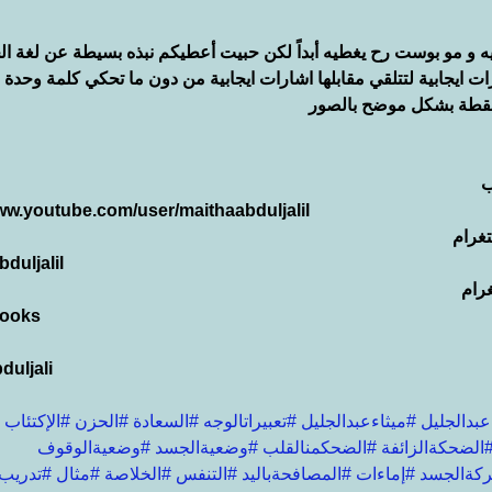
يه و مو بوست رح يغطيه أبداً لكن حبيت أعطيكم نبذه بسيطة عن لغة ال
 ايجابية لتتلقي مقابلها اشارات ايجابية من دون ما تحكي كلمة وحدة 
 نقطة بشكل موضح بالصور
ب
www.youtube.com/user/maithaabduljalil
غرام
duljalil
رام
cooks
duljali
عبدالجليل
#ميثاءعبدالجليل
#تعبيراتالوجه
#السعادة
#الحزن
#الإكتئاب
الضحكةالزائفة
#الضحكمنالقلب
#وضعيةالجسد
#وضعيةالوقوف
كةالجسد
#إماءات
#المصافحةباليد
#التنفس
#الخلاصة
#مثال
#تدريب