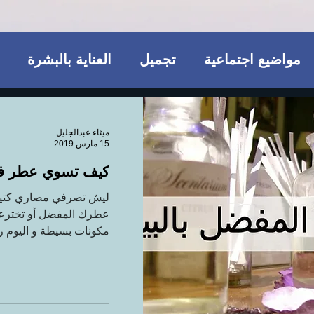
مواضيع اجتماعية
تجميل
العناية بالبشرة
وتيكي
ريجيم
مكملات غذائية
للمتزوجات ف
ميثاء عبدالجليل
15 مارس 2019
كيف تسوي عطر في
الجسم
تجميل
فاشن و عطور
مواضيع اجتماع
ليش تصرفي مصاري كتير 
عطرك المفضل أو تخترعي
مكملات غذائية
مكونات بسيطة و اليوم ر