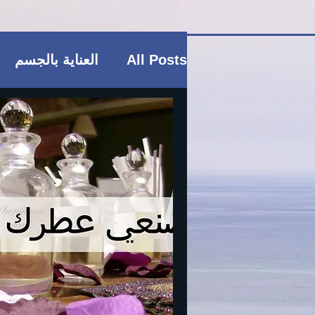
All Posts
العناية بالجسم
فاشن و عطور
منتجات ب
العناية بالشعر
العناية ب
ريجيم
منتجات بوتيكي