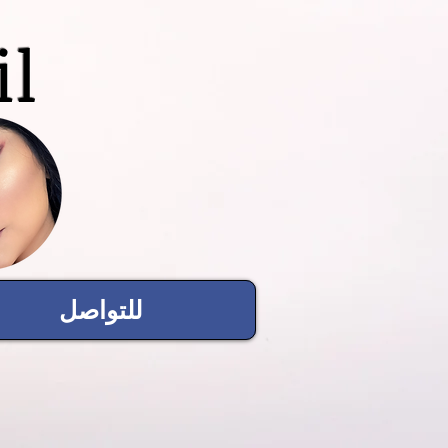
il
للتواصل