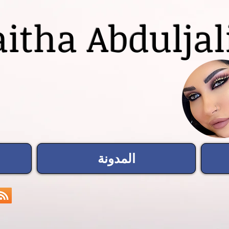
itha Abduljal
المدونة