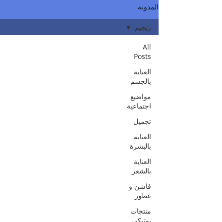
المدونة
ريجيم
All
Posts
العناية
بالجسم
مواضيع
اجتماعية
تجميل
العناية
بالبشرة
العناية
بالشعر
فاشن و
عطور
منتجات
بوتيكي