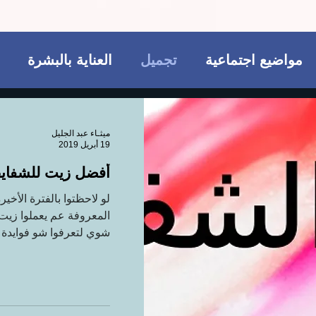
مواضيع اجتماعية
تجميل
العناية بالبشرة
وتيكي
ريجيم
مكملات غذائية
للمتزوجات ف
ميثـاء عبد الجليل
19 أبريل 2019
أفضل زيت للشفايف لع
الجسم
تجميل
فاشن و عطور
مواضيع اجتماع
لو لاحظتوا بالفترة الأخ
المعروفة عم يعملوا زيت
مكملات غذائية
شوي لتعرفوا شو فوايدة و 