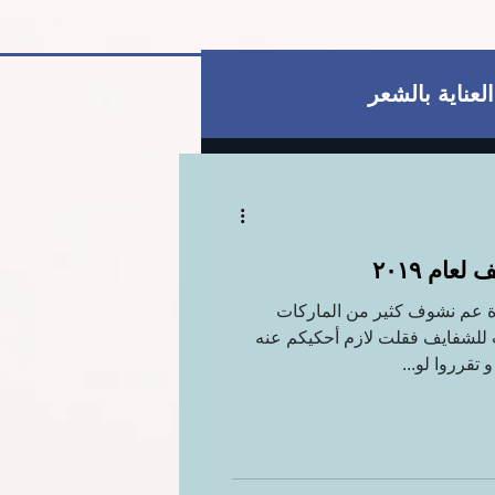
العناية بالشعر
قط
العناية بالبشرة
ام ٢٠١٩
ية
للمتزوجات فقط
يرة عم نشوف كثير من الماركات
 للشفايف فقلت لازم أحكيكم عنه
تقرروا لو...