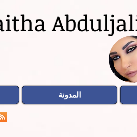
itha Abduljal
المدونة