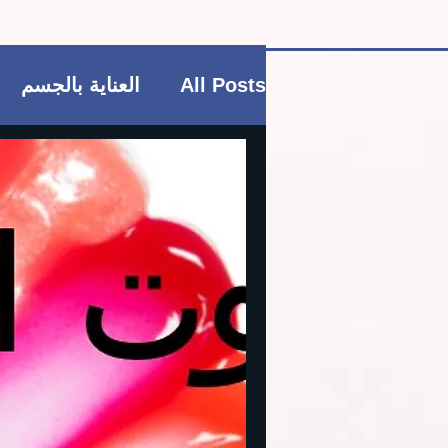
All Posts
العناية بالجسم
فاشن و عطور
منتجات ب
العناية بالشعر
العناية ب
ريجيم
منتجات بوتيكي