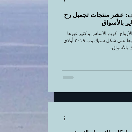
ف: عشر منتجات تجميل رح
ير بالأسواق
Olay Clay Stick Ma الأرواج، كريم الأساس و كثير غيرها
من منتجات التجميل سووها على شكل ستيك وب ٢٠١٩ أولاي