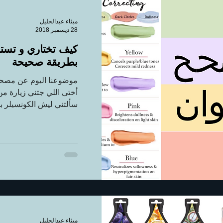
ميثاء عبدالجليل
28 ديسمبر 2018
كيف تختاري و تست
بطريقة صحيحة
موضوعنا اليوم عن مصحح 
أختى اللي جتني زيارة من
سألتني ليش الكونسيلر 
ميثاء عبدالجليل