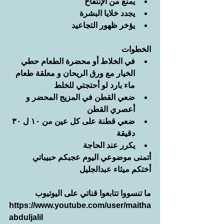
يمنع من الإنتفاخ
يجدد خلايا البشرة
يؤخر ظهور التجاعيد
الخطوات
في الخلاط أو محضرة الطعام حطي 
الخيار مع ورق الريحان و معلقة طعام 
ماء بارد لو أحتجتي للخلط
ضعي القطن في المزيج المحضر و 
أعصري القطن 
ضعي قطنة على كل عين من ١٠ ل ٣٠ 
دقيقة
يكرر عند الحاجة
أتمنى موضوعي اليوم عجبكم حبيباتي
أختكم ميثاء عبدالجليل
ما تنسووا تتابعوا قناتي على اليوتيوب
https://www.youtube.com/user/maitha
abduljalil