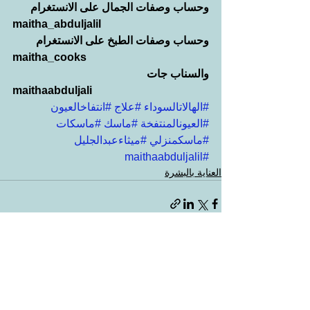
وحساب وصفات الجمال على الانستغرام
maitha_abduljalil
وحساب وصفات الطبخ على الانستغرام
maitha_cooks
والسناب جات
maithaabduljali
#الهالاتالسوداء
#علاج
#انتفاخالعيون
#العيونالمنتفخة
#ماسك
#ماسكات
#ماسكمنزلي
#ميثاءعبدالجليل
#maithaabduljalil
العناية بالبشرة
إظهار الكل
المنشورات الأخيرة