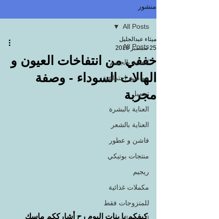
منشور
All Posts
ميثاء عبدالجليل
All Posts
25 سبتمبر 2018
خففي من انتفاخات العيون و
العناية بالجسم
الهالات السوداء - وصفة
مواضيع اجتماعية
مجربة
تجميل
العناية بالبشرة
العناية بالشعر
فاشن و عطور
منتجات بوتيكي
ريجيم
مكملات غذائية
للمتزوجات فقط
كيفكم يا بنات اليوم رح أشارككم ماسك 
العناية بالبشرة