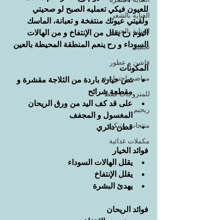
للعيون فيكي تعمليه الصبح لو صحيتي 
العناية بالشعر
ولقيتي عيونك منتفخة و تعبانة، الماسك 
العناية بالجسم
اليوم رح يقلل من الإنتفاخ و من الهالات 
السوداء و رح ينعم المنطقة المحيطة بالعين
تجميل
فاشن و عطور
المكونات
مواضيع اجتماعية
نص خيارة باردة من الثلاجة مقشرة و 
مقطعة شرائح
للمتزوجات فقط
على قد كف اليد من ورق الريحان 
ريجيم
المغسول و المجفف
منتجات بوتيكي
قطن دائري
مكملات غذائية
فوائد الخيار
يقلل الهالات السوداء
يقلل الإنتفاخ
يهدئ البشرة
فوائد الريحان