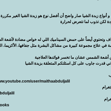
 و أنواع زبدة الشيا صار واضح أن أفضل نوع هو زبدة الشيا الغير مكررة
اردة لكن تذوب لما تتعرض لحرارة
 و اف وتحتوي أيضاً على حمض السيناميك اللي له خواص مضادة لأشعة ا
همة في علاج مجموعة كبيرة من مشاكل البشرة مثل جفافها، الأكزيما، ا
عن أشعة الشمس عشان ما تخسر فوائدها العلاجية
اني قدرت جاوب على كل اسئلتكم المتعلقة بزبدة الشيا
ب
www.youtube.com/user/maithaabduljalil
غرام
duljalil
رام
cooks