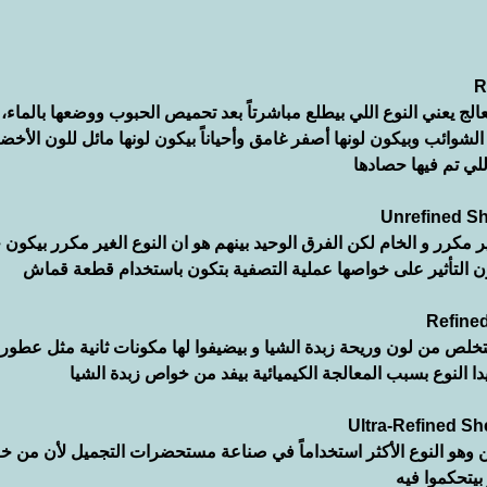
لج يعني النوع اللي بيطلع مباشرتاً بعد تحميص الحبوب ووضعها بالماء، و
عض الشوائب وبيكون لونها أصفر غامق وأحياناً بيكون لونها مائل للون الأ
لي تم فيها حصادها
غير مكرر و الخام لكن الفرق الوحيد بينهم هو ان النوع الغير مكرر بيكون
ون التأثير على خواصها عملية التصفية بتكون باستخدام قطعة قماش
 للتخلص من لون وريحة زبدة الشيا و بيضيفوا لها مكونات ثانية مثل عطور 
ا النوع بسبب المعالجة الكيميائية بيفد من خواص زبدة الشيا
ين وهو النوع الأكثر استخداماً في صناعة مستحضرات التجميل لأن من خل
بيتحكموا فيه 