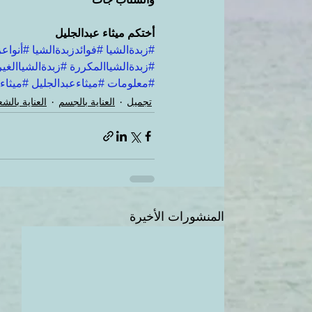
أختكم ميثاء عبدالجليل
#زبدةالشيا
#فوائدزبدةالشيا
#أنواعز
#زبدةالشياالمكررة
#زبدةالشياالغي
#معلومات
#ميثاءعبدالجليل
#ميثاء
تجميل
العناية بالجسم
العناية بالشع
المنشورات الأخيرة