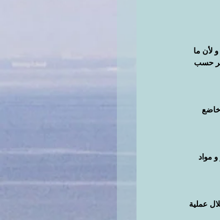
 لأن ما 
خضر حسب 
 خاضع 
و مواد 
ال عملية 