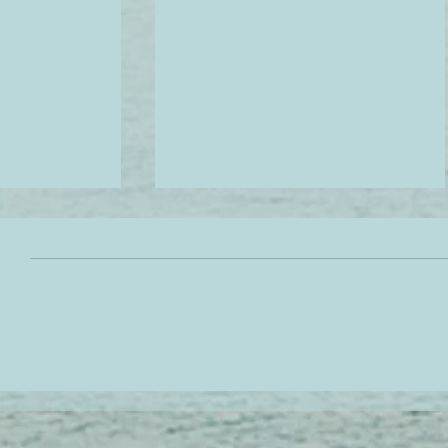
حولي بشرتك من جافه و باهته
رح تستغربوا ل
إلي بشرة كلها حيوية و نضارة في
المواد الطبيعي
شهر رمضان الكريم
الشعر