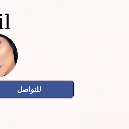
il
للتواصل