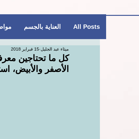
All Posts
العناية بالجسم
مواضي
ميثاء عبد الجليل
15 فبراير 2018
فاشن و عطور
منتجات بوتيكي
كل ما تحتاجين معرفت
الأصفر والأبيض، استخ
العناية بالشعر
العناية بالجسم
ريجيم
منتجات بوتيكي
مكمل