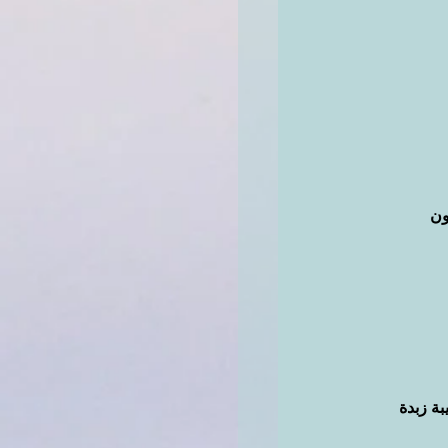
ون 
بة زبدة 