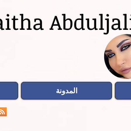
itha Abduljal
المدونة