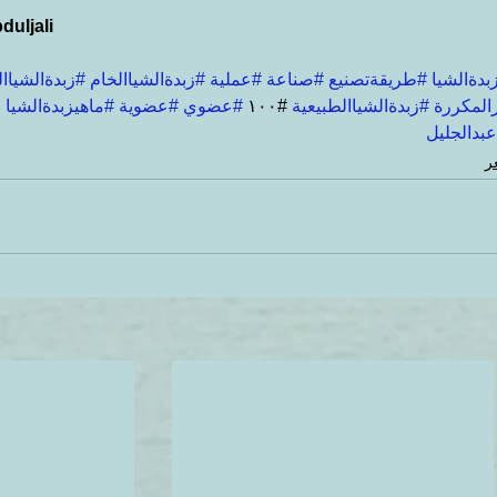
duljali
بدةالشيا
#طريقةتصنيع
#صناعة
#عملية
#زبدةالشياالخام
#زبدةالشياا
رالمكررة
#زبدةالشياالطبيعية
 #١٠٠ 
#عضوي
#عضوية
#ماهيزبدةالشيا
عبدالجليل
ر