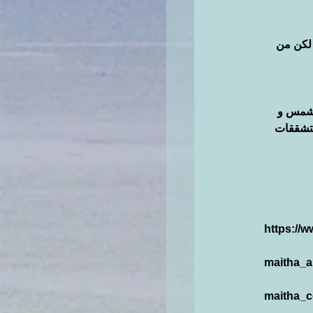
 لكن من 
لشمس و 
لتشققات 
https://
maitha_ab
maitha_