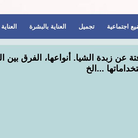
ع اجتماعية
تجميل
العناية بالبشرة
العناية
ريجيم
مكملات غذائية
للمتزوجات فقط
ة عن زبدة الشيا. أنواعها، الفرق بين ال
داماتها ...الخ
تجميل
فاشن و عطور
مواضيع اجتماعية
ات غذائية