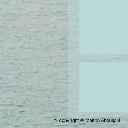
ما تعرفوا اكثر
ة اللي عن جد بتفيد
© copyright ® Maitha Abduljalil