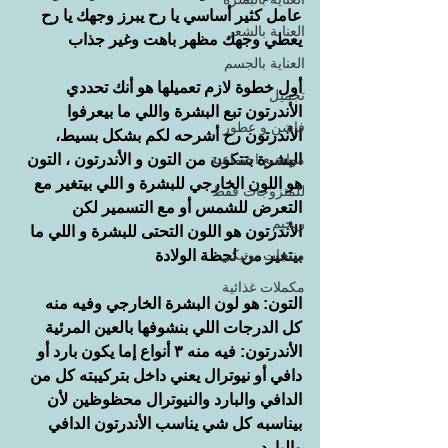
عامل كثير أساسي يا رح يبرز وجهك يا رح 
العناية بالشعر
يعطي وجهك مظهر باهت وغير جذاب
العناية بالجسم
أول خطوة لازم تعميلها هو أنك تحددي 
تجميل
الأندرتون تبع البشرة واللي ما بيعرفوا 
فاشن و عطور
الأندرتون رح أشرحه لكم بشكل بسيط، 
مواضيع اجتماعية
البشرة بتتكون من التون و الأندرتون ، التون 
هو اللون الخارجي للبشرة و اللي بيتغير مع 
للمتزوجات فقط
التعرض للشمس أو مع التسمير لكن 
ريجيم
الأندرتون هو اللون التحتى للبشرة و اللي ما 
منتجات بوتيكي
بيتغير من لحظة الولادة
مكملات غذائية
التون: هو لون البشرة الخارجي وفيه منه 
كل الدرجات اللي بنشوفها بالعين المرئية
الأندرتون: فيه منه ٣ أنواع إما يكون بارد أو 
دافي أو نيوترال يعني داخل بتركيبته كل من 
الدافي والبارد والنيوترال محظوظين لأن 
بيناسبه كل شي يناسب الأندرتون الدافي 
والبارد