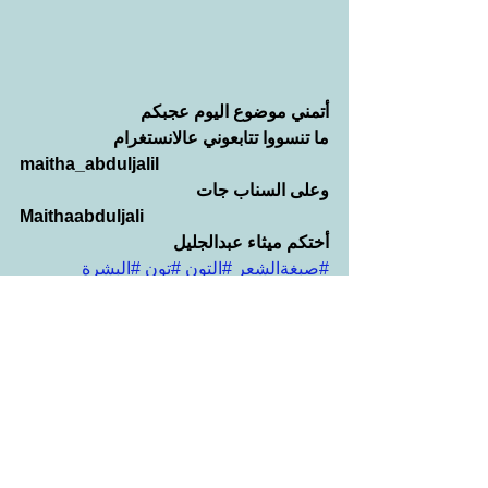
أتمني موضوع اليوم عجبكم
ما تنسووا تتابعوني عالانستغرام
maitha_abduljalil
وعلى السناب جات
Maithaabduljali
أختكم ميثاء عبدالجليل
#صبغةالشعر
#التون
#تون
#البشرة
#الأندرتون
#الاندرتون
#اندرتون
#صبغات
#الشعر
#شعر
#العناية
#بالشعر
#طريقة
#كيفية
#اللونالوردي
#اللونالبرتقالي
#اللونالأصفر
#البنفسجي
#بنفسجي
#لون
#اللون
#أصفر
#الأصفر
#برتقالي
#البرتقالي
#وردي
#الوردي
#البنفسجس
#بنفسجس
#موف
#الموف
#ازرق
#أزرق
#الأزرق
#الازرق
#الغامق
#الفاتح
#اختيار
#المناسب