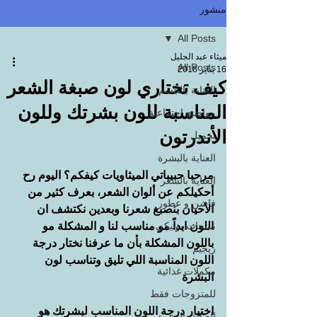
منشور
All Posts
ميثاء عبد الجليل
All Posts
16 يناير 2018
كيف تختاري لون صبغة الشعر
العناية بالجسم
المناسبة للون بشرتك وللون
مواضيع اجتماعية
الأندرتون
تجميل
العناية بالبشرة
مرحبا حبيباتي الميثاويات كيفكم؟ اليوم رح 
العناية بالشعر
أحكيلكم عن ألوان الشعر، بعرف كثير من 
فاشن و عطور
الأحيان بنصبغ شعرنا وبعدين نكتشف ان 
منتجات بوتيكي
اللون ابداً مو مناسب لنا و المشكلة مو 
باللون المشكلة بأن ما عرفنا نختار درجة 
ريجيم
اللون المناسبة اللي تليق وتناسب لون 
مكملات غذائية
البشرة
للمتزوجات فقط
اختيار درجة اللون المناسب لبشرتك هو 
العناية بالبشرة