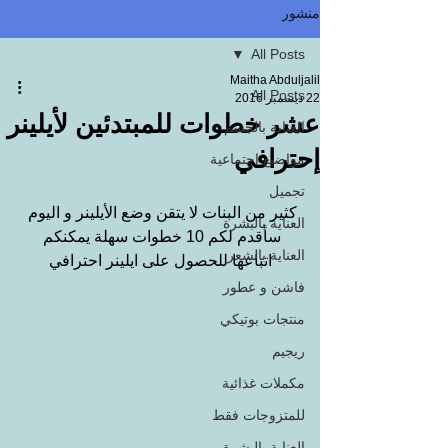
منشور
All Posts
Maitha Abduljalil
All Posts
22 ديسمبر 2016
عشر خطوات للمبتدئين لأيلينر
العناية بالجسم
إحترافي
مواضيع اجتماعية
تجميل
كثير من البنات لا يتقن وضع الأيلينر و اليوم 
العناية بالبشرة
سأقدم لكم 10 خطوات سهلة يمكنكم 
العناية بالشعر
اتباعها للحصول على ايلينر احترافي
فاشن و عطور
منتجات بوتيكي
ريجيم
مكملات غذائية
للمتزوجات فقط
العناية بالبشرة