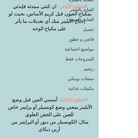
الخطوة الأولي:
 ان كنتي مبتدئه فإبدئي 
العناية بالشعر
بمكياج العيون قبل كريم الأساس، بحيث لو 
العناية بالجسم
إحتاج الأيلينر منك أي تعديلات ما يأثر 
على مكياج الوجه
تجميل
فاشن و عطور
مواضيع اجتماعية
للمتزوجات فقط
ريجيم
منتجات بوتيكي
مكملات غذائية
الخطوة الثانية:
 أسسي العين قبل وضع 
الأيلينر بمعني وضع كونسيلر أو برايمر خاص 
للعين على الجفن العلوي
مثال: الكونسيلر من ديور أو البرايمر من 
أربن ديكاي