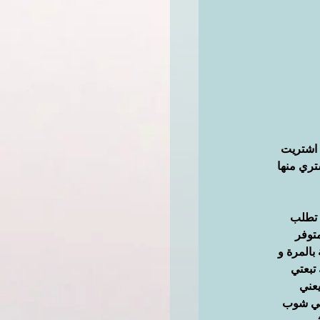
 اشتريت 
تري منها 
 تطلب 
توفر 
بالمرة و 
تبعتي 
عني 
مي شوب 