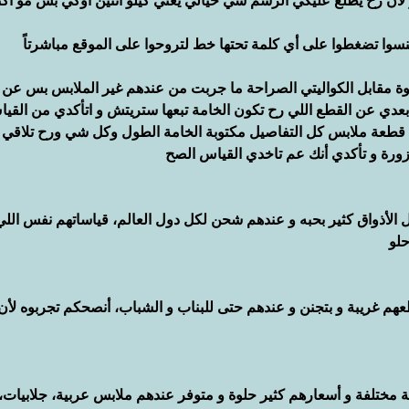
ر لأن رح يطلع عليكي الرسم شي خيالي يعني كيلو أثنين أوكي بس مو أكث
نسوا تضغطوا على أي كلمة تحتها خط لتروحوا على الموقع مباشرتاً
وة مقابل الكواليتي الصراحة ما جربت من عندهم غير الملابس بس عن ت
بعدي عن القطع اللي رح تكون الخامة تبعها ستريتش و اتأكدي من القي
 قطعة ملابس كل التفاصيل مكتوبة الخامة الطول وكل شي ورح تلاقي 
ورة و تأكدي أنك عم تاخدي القياس الصح
لأذواق كثير بحبه و عندهم شحن لكل دول العالم، قياساتهم نفس اللي
حلو
هم غريبة و بتجنن و عندهم حتى للبناب و الشباب، أنصحكم تجربوه لأن
لموقع فيه أكثر من ٥٠٠ ماركة مختلفة و أسعارهم كثير حلوة و متوفر عندهم ملابس عربية، جلابيا