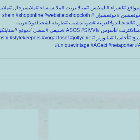
مواقع
#لشراء
#الملابس
#منالانترنت
#ملابسنساء
#ملابسرجال
#ملاب
وقعشين
#موقعشيإن
#shein
#websitetoshopcloth
#shoponline
س
#الشحنللدولالعربية
#شوبأندشيب
#طريقةالشحنللدولالعربية
نالانترنت
#أسوس
#ASOS
#SIVVI
#سيفي
#نمشي
#موقع
#ستايلكي
تيج
#أجاسيا
#نتأبورتر
#Namshi
#jollychic
#vogacloset
#stylekeepers
#uniquevintage
#AGaci
#netaporter
#A