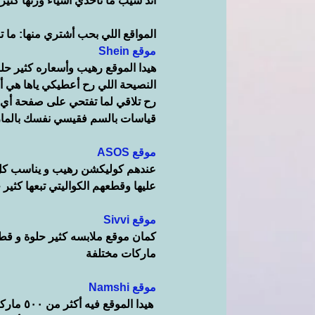
أند شيب ما تاخدي أشياء وزنها كثي
المواقع اللي بحب أشتري منها: ما ت
موقع Shein
هيدا الموقع رهيب وأسعاره كثير حل
النصيحة اللي رح أعطيكي ياها هي أ
رح تلاقي لما تفتحي على صفحة أي
قياسات بالسم فقيسي نفسك بالماز
موقع ASOS
عندهم كوليكشن رهيب و يناسب كل ا
عليها وقطعهم الكواليتي تبعها كثير 
موقع Sivvi
كمان موقع ملابسه كثير حلوة و قطع
ماركات مختلفة
موقع Namshi
 هيدا ا