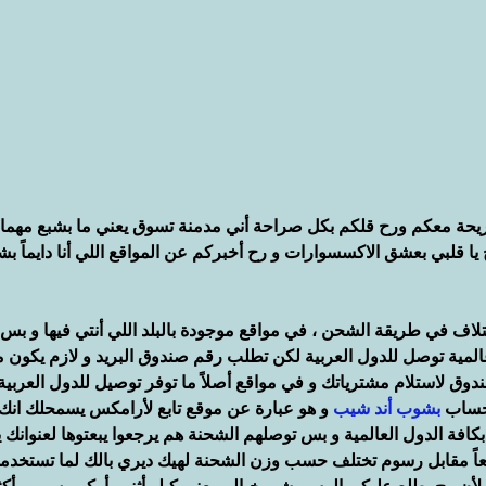
صريحة معكم ورح قلكم بكل صراحة أني مدمنة تسوق يعني ما بشبع مهما
 يا قلبي بعشق الاكسسوارات و رح أخبركم عن المواقع اللي أنا دايماً بش
ختلاف في طريقة الشحن ، في مواقع موجودة بالبلد اللي أنتي فيها و بس
المية توصل للدول العربية لكن تطلب رقم صندوق البريد و لازم يكون م
دوق لاستلام مشترياتك و في مواقع أصلاً ما توفر توصيل للدول العربية 
 حساب 
بشوب
أند شيب
 و هو عبارة عن موقع تابع لأرامكس يسمحلك انك 
افة الدول العالمية و بس توصلهم الشحنة هم يرجعوا يبعتوها لعنوانك ي
اً مقابل رسوم تختلف حسب وزن الشحنة لهيك ديري بالك لما تستخد