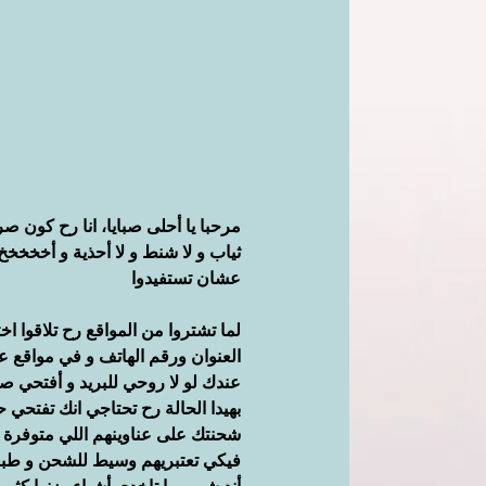
مرحبا يا أحلى صبايا، انا رح كون 
ثياب و لا شنط و لا أحذية و أخخخخخ
عشان تستفيدوا
لما تشتروا من المواقع رح تلاقوا ا
العنوان ورقم الهاتف و في مواقع ع
عندك لو لا روحي للبريد و أفتحي صن
بهيدا الحالة رح تحتاجي انك تفتحي
شحنتك على عناوينهم اللي متوفرة بك
فيكي تعتبريهم وسيط للشحن و طبع