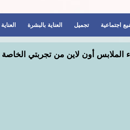
ع اجتماعية
تجميل
العناية بالبشرة
العناية
ريجيم
مكملات غذائية
للمتزوجات فقط
 الملابس أون لاين من تجربتي الخاصة
تجميل
فاشن و عطور
مواضيع اجتماعية
ات غذائية