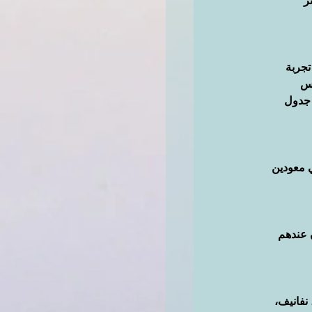
ر
جربة 
اس
جدول 
 معودين 
 عندهم 
ت، نفانيف، 