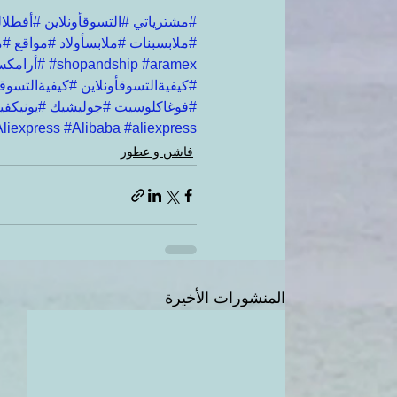
#مشترياتي
#التسوقأونلاين
#أفطلال
#ملابسبنات
#ملابسأولاد
#مواقع
#م
#aramex
#shopandship
#أرامك
#كيفيةالتسوقأونلاين
#كيفيةالتسوقم
#فوغاكلوسيت
#جوليشيك
#يونيكفين
liexpress
#Alibaba
#aliexpress
فاشن و عطور
المنشورات الأخيرة