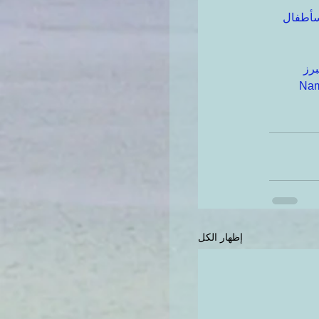
سأطفال
برز
إظهار الكل