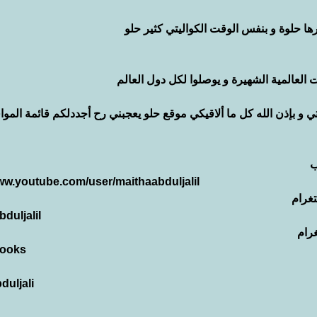
رها حلوة و بنفس الوقت الكواليتي كثير حلو 
العالمية الشهيرة و يوصلوا لكل دول العالم
و بإذن الله كل ما ألاقيكي موقع حلو يعجبني رح أجددلكم قائمة الموا
ب
www.youtube.com/user/maithaabduljalil
غرام
duljalil
رام
cooks
duljali