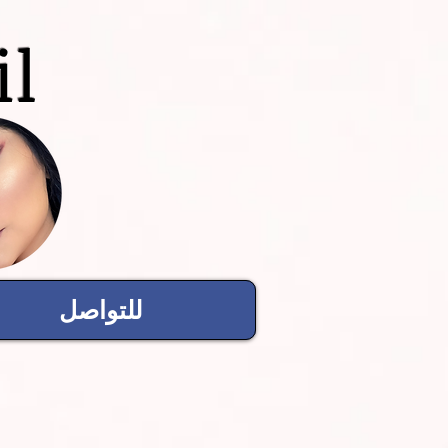
il
للتواصل