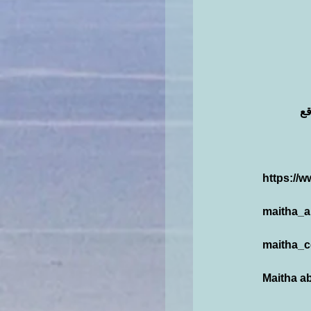
قع
https://
maitha_ab
maitha_
Maitha ab