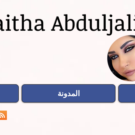
itha Abduljal
المدونة