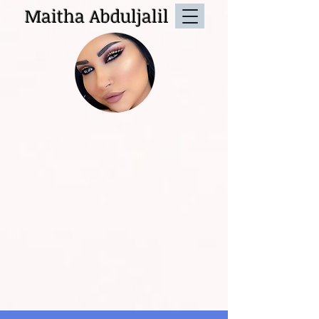
Maitha Abduljalil