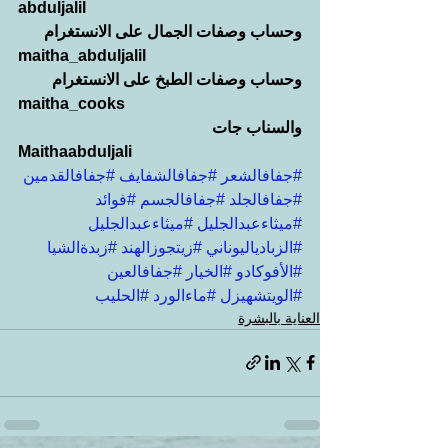
abduljalil
وحساب وصفات الجمال على الانستغرام
maitha_abduljalil
وحساب وصفات الطبخ على الانستغرام
maitha_cooks
والسناب جات
Maithaabduljali
#جفافالشعر
#جفافالشفايف
#جفافالقدمين
#جفافالجلد
#جفافالجسم
#فوائد
#ميثاءعبدالجليل
#ميثاءعبدالجليل
#الزبادياليوناني
#زيتجوزالهند
#زبدةالشيا
#الأفوكادو
#الخيار
#جفافالعين
#الويتشهيزل
#ماءالورد
#الحليب
العناية بالبشرة