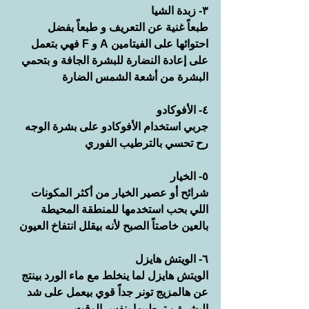
٣- زبدة الشيا
طبعاً غنية عن التعريف و طبعاً بفضل 
احتوائها على الفيتامين A و F فهي بتعمل 
على إعادة النضارة للبشرة الجافة و بتحمي 
البشرة من أشعة الشمس الضارة
٤- الأفوكادو
جربي استخدام الأفوكادو على بشرة الوجه 
رح تحسي بالترطيب الفوري
٥- الخيار
شرائح أو عصير الخيار من أكثر المكونات 
اللي بحب استخدمها للمنطقة المحيطة 
بالعين خاصتاً الصبح لأنه بيقلل انتفاخ العيون
٦- الويتش هايزل
الويتش هايزل لما ينخلط مع ماء الورد بينتج 
عن هالمزيج تونر جداً قوي بيعمل على شد 
البشرة و ترطيبها بنفس الوقت