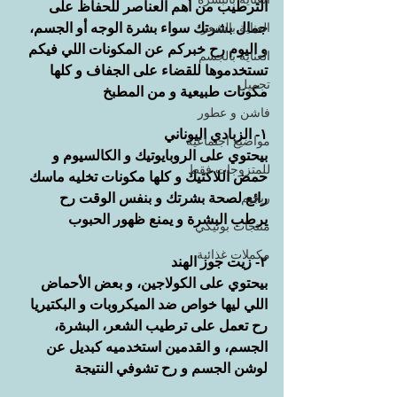
الترطيب من أهم العناصر للحفاظ على 
جمال بشرتك سواء بشرة الوجه أو الجسم، 
العناية بالشعر
و اليوم رح خبركم عن المكونات اللي فيكم 
العناية بالجسم
تستخدموها للقضاء على الجفاف و كلها 
تجميل
مكونات طبيعية و من المطبخ
فاشن و عطور
١- الزبادي اليوناني
مواضيع اجتماعية
بيحتوي على الروبايوتيك و الكالسيوم و 
للمتزوجات فقط
حمض اللاكتيك و كلها مكونات تخليه ماسك 
رائع لصحة بشرتك و بنفس الوقت رح 
ريجيم
يرطب البشرة و يمنع ظهور الحبوب
منتجات بوتيكي
مكملات غذائية
٢- زيت جوز الهند
بيحتوي على الكولاجين، و بعض الأحماض 
اللي ليها خواص ضد الميكروبات و البكتيريا 
رح تعمل على ترطيب الشعر، البشرة، 
الجسم، و القدمين استخدميه كبديل عن 
لوشن الجسم و رح تشوفي النتيجة