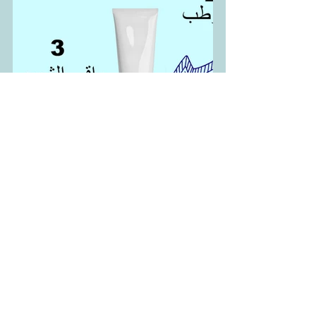
خطوات العناية ببشرتك
صباحا: الغسول ثم المرطب ثم واقي 
الشمس
ظهرا: فقط للبشرة الدهنية الغسول مرة 
ثانية
ليلا: غسول، كريم ليلي