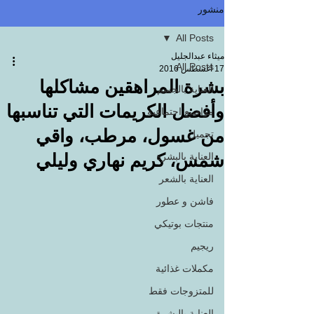
منشور
All Posts
ميثاء عبدالجليل
All Posts
17 أغسطس 2016
بشرة المراهقين مشاكلها
العناية بالجسم
وأفضل الكريمات التي تناسبها
مواضيع اجتماعية
من غسول، مرطب، واقي
تجميل
شمس، كريم نهاري وليلي
العناية بالبشرة
العناية بالشعر
فاشن و عطور
منتجات بوتيكي
ريجيم
مكملات غذائية
للمتزوجات فقط
العناية بالبشرة