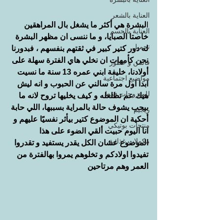
العناية بالشعر
ا
لبشرة هي أكثر ما يشغل بال المراهقين 
العناية بالجسم
خاصتا الصبايا، و ما ننسى ان مظهر البشرة 
تجميل
له دور كتير كبير في ثقتهم بنفسهم ، فبدورنا 
نحن كأمهات ان نخلي هاي الفترة سهلة على 
فاشن و عطور
أولادنا، خليفة ابني عمره 13 سنة ما نسيت 
مواضيع اجتماعية
ابدا اول مرة سالني عن الحبوب و انه ليش 
للمتزوجات فقط
هيك عم تطلعله و كيف يخليها تروح لانه ما 
بيحب يشوف حالة بالمراية بسببها، اللي حابة 
ريجيم
أحكية ان الموضوع كتير بيأثر نفسيًا عليهم و 
منتجات بوتيكي
انا اليوم حبيت ألقي الضوء على هذا 
مكملات غذائية
الموضوع عشان الكل يقدر يستفيد و تقدروا 
تفيدوا اولادكم و تخلوهم يمروا بهالفترة من 
العمر وهم مرتاحين