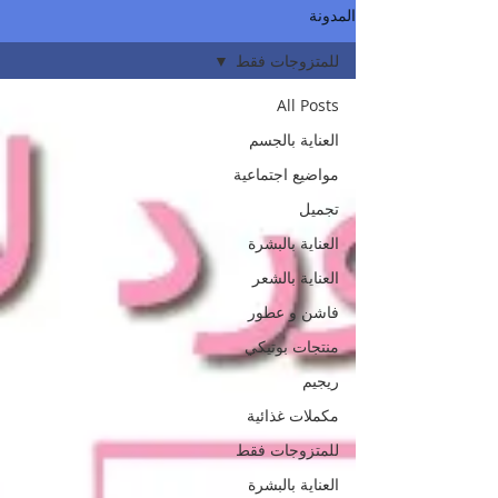
المدونة
للمتزوجات فقط
All Posts
العناية بالجسم
مواضيع اجتماعية
تجميل
العناية بالبشرة
العناية بالشعر
فاشن و عطور
منتجات بوتيكي
ريجيم
مكملات غذائية
للمتزوجات فقط
العناية بالبشرة