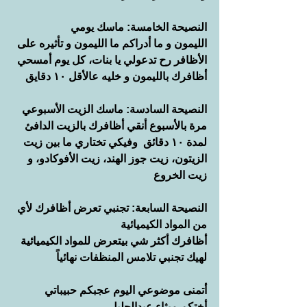
النصيحة الخامسة: ماسك يومي
الليمون و ما أدراكم ما الليمون و تأثيره على 
الأظافر رح تدعولي يا بنات، كل يوم أمسحي 
أظافرك بالليمون و خليه عالأقل ١٠ دقايق
النصيحة السادسة: ماسك الزيت الأسبوعي
مرة بالأسبوع أنقي أظافرك بالزيت الدافئ  
لمدة ١٠ دقائق  وفيكي تختاري ما بين زيت 
الزيتون، زيت جوز الهند، زيت الأفوكادو، و 
زيت الخروع
النصيحة السابعة: تجنبي تعرض أظافرك لأي 
من المواد الكيميائية
أظافرك أكثر شي بيتعرض للمواد الكيميائية 
لهيك تجنبي تلامس المنظفات نهائياً
أتمنى موضوعي اليوم عجبكم حبيباتي
أختكم ميثاء عبدالجليل 