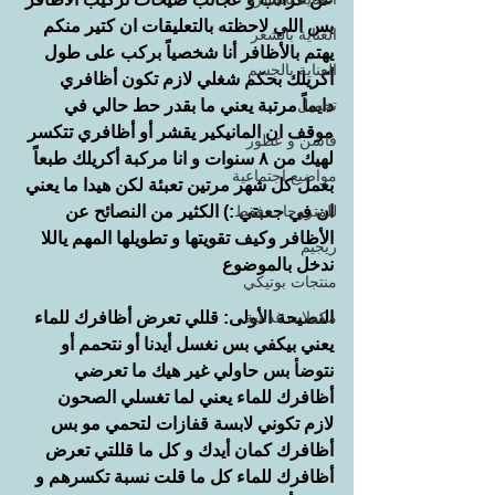
بس اللي لاحظته بالتعليقات ان كتير منكم 
العناية بالشعر
يهتم بالأظافر أنا شخصياً بركب على طول 
العناية بالجسم
أكريلك بحكم شغلي لازم تكون أظافري 
تجميل
دايماً مرتبة يعني ما بقدر حط حالي في 
موقف ان المانيكير يقشر أو أظافري تتكسر 
فاشن و عطور
لهيك من ٨ سنوات و انا مركبة أكريلك طبعاً 
مواضيع اجتماعية
بعمل كل شهر مرتين تعبئة لكن هيدا ما يعني 
للمتزوجات فقط
ان في جعبتي :) الكثير من النصائح عن 
الأظافر وكيف تقويتها و تطويلها المهم ياللا 
ريجيم
ندخل بالموضوع
منتجات بوتيكي
مكملات غذائية
النصيحة الأولى: قللي تعرض أظافرك للماء 
يعني بيكفي بس نغسل أيدنا أو نتحمم أو 
نتوضأ بس حاولي غير هيك ما تعرضي 
أظافرك للماء يعني لما تغسلي الصحون 
لازم تكوني لابسة قفازات لتحمي مو بس 
أظافرك كمان أيدك و كل ما قللتي تعرض 
أظافرك للماء كل ما قلت نسبة تكسرهم و 