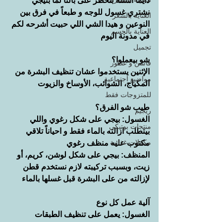
دايماً اسئلة بتخطر على بالنا لما بنيجي 
نشتري غسول للوجه و طبعاً في فرق بين 
العناية بالشعر
النوعين و هيدا الشي اللي حبيت أشرحه لكم 
العناية بالجسم
في مدونة اليوم
تجميل
شو بيعملوا؟
فاشن و عطور
الإثنين يستخدموا عشان تنظيف البشرة من 
مواضيع اجتماعية
المكياج، الشوائب، الأوساخ والزيوت
للمتزوجات فقط
طيب شو الفرق؟
ريجيم
الغسول: بيجي على شكل رغوي واللي 
منتجات بوتيكي
بيتطلب ازالته بالماء فقط و احياناً تلاقي 
مكملات غذائية
مكتوب عليه منظف رغوي 
المنظف: بيجي على شكل لوشن، كريم، أو 
زيت، وبسبب تركيبته لازم نستخدم قطن 
لإزالته من على البشرة قبل غسلها بالماء
آلية عمل كل نوع
الغسول: يعمل على تنظيف الطبقات 