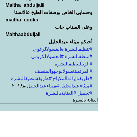
Maitha_abduljalil
وحسابي الخاص بوصفات الطبخ عالانستا
maitha_cooks
وعلى السناب جات
Maithaabduljali
أختكم ميثاء عبدالجليل
#تنظيفالبشرة
#الغسولالرغوي
#منظفالبشرة
#الغسولالكريمي
#الزيتلتنظيفالبشرة
#الفرقبينغسولالوجهوالمنظف
#طريقةإزالةالمكياج
#طريقةتنظيفالبشرة
#ميثاءعبدالجليل
#ميثاءعبدالجليل
 #٢٠١٨ 
#تجميل
#العنايةبالبشرة
العناية بالبشرة