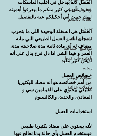
العسل لأنه بيدخل في أغلب الماسكات 
وبعرف أن في كثير منكم ما بيعرفوا أهميته 
العناية بالشعر
لهيك حبيت أني أحكيلكم عنه بالتفصيل
العناية بالجسم
تجميل
العسل هي الشغلة الوحيدة اللي ما بتخرب 
سبحان الله و العسل الطبيعي اللي مانه 
فاشن و عطور
مضاف له أي مادة ثانية مدة صلاحيته مدى 
مواضيع اجتماعية
العمر و هيدا الشي اذا دل فرح يدل على أنه 
للمتزوجات فقط
اديش كثير مفيد
ريجيم
خصائص العسل
منتجات بوتيكي
من أهم خصائصه هو أنه مضاد للبكتيريا 
مكملات غذائية
طبيعي بيحتوي على الفيتامين سي و 
المعادن، والحديد، والكالسيوم
استخدامات العسل
لأنه بيحتوي على مضاد بكتيريا طبيعي 
فيستخدم العسل بأي حالة بدنا نعالج فيها 