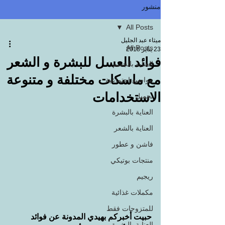
منشور
All Posts
ميثاء عبد الجليل
All Posts
23 يناير 2018
فوائد العسل للبشرة و الشعر
العناية بالجسم
مع ماسكات مختلفة و متنوعة
مواضيع اجتماعية
الاستخدامات
تجميل
العناية بالبشرة
العناية بالشعر
فاشن و عطور
منتجات بوتيكي
ريجيم
مكملات غذائية
للمتزوجات فقط
حبيت أخبركم بهيدي المدونة عن فوائد 
العناية بالبشرة