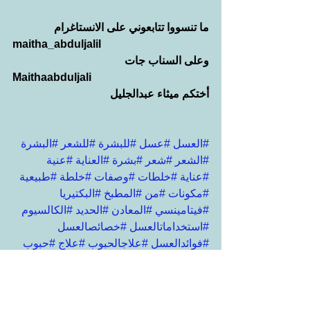
ما تنسووا تتابعوني على الانستاغرام
maitha_abduljalil
وعلى السناب جات
Maithaabduljali
أختكم ميثاء عبدالجليل
#العسل
#عسل
#للبشرة
#للشعر
#البشرة
#الشعر
#شعر
#بشرة
#العناية
#عنية
#عناية
#خلطات
#وصفات
#خلطة
#طبيعية
#مكونات
#من
#المطبخ
#البكتيريا
#فيتامينسي
#المعادن
#الحديد
#الكالسيوم
#استخداماتالعسل
#خصائصالعسل
#فوائدالعسل
#علاجالحبوب
#علاج
#حبوب
#البثور
#بثور
#الإفرازاتالدهنية
#القشرة
#حكة
#فروةالرأس
#تساقطالشعر
#تحفيزنموالشعر
#شعرصحي
#نعومة
#نضارة
#اشراق
#الشعرالتالف
#المتقصف