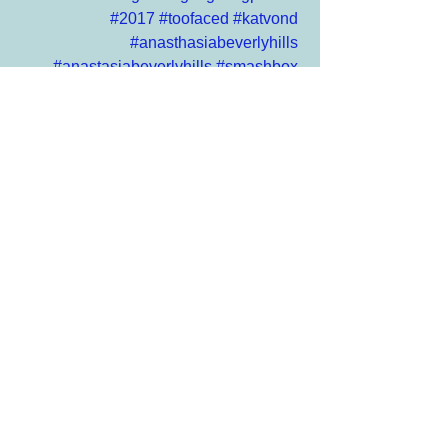
#2017
#toofaced
#katvond
#anasthasiabeverlyhills
#anastasiabeverlyhills
#smashbox
#tarte
#cosmetics
إظهار الكل
المنشورات الأخيرة