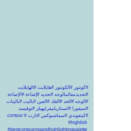
#كونتور
#الكونتور
#هايلايت
#الهايلايت
#تحديدمعالمالوجه
#تحديد
#إضاءة
#الإضاءة
#الوجه
#الخد
#الفك
#العين
#باليت
#باليتات
#سيفورا
#انستازيابيفرليهيلز
#توفيسد
#كيتفوندي
#سماشبوكس
#تارت
#contour
#highlish
#bestcontouringandhighlightingpalette