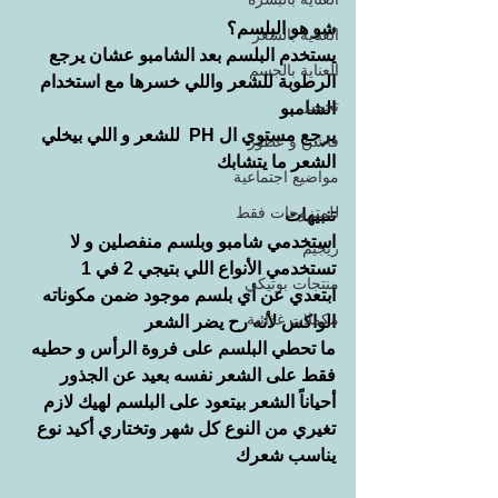
شو هو البلسم؟
العناية بالشعر
يستخدم البلسم بعد الشامبو عشان يرجع 
العناية بالجسم
الرطوبة للشعر واللي خسرها مع استخدام 
تجميل
الشامبو
يرجع مستوي ال PH  للشعر و اللي بيخلي 
فاشن و عطور
الشعر ما يتشابك
مواضيع اجتماعية
للمتزوجات فقط
تنبيهات
استخدمي شامبو وبلسم منفصلين و لا 
ريجيم
تستخدمي الأنواع اللي بتيجي 2 في 1
منتجات بوتيكي
ابتعدي عن أي بلسم موجود ضمن مكوناته 
مكملات غذائية
الواكس لأنه رح يضر الشعر
ما تحطي البلسم على فروة الرأس و حطيه 
فقط على الشعر نفسه بعيد عن الجذور
أحياناً الشعر بيتعود على البلسم لهيك لازم 
تغيري من النوع كل شهر وتختاري أكيد نوع 
يناسب شعرك