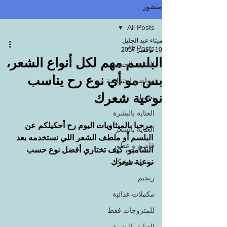
منشور
All Posts
ميثاء عبد الجليل
All Posts
10 نوفمبر 2017
البلسم مهم لكل أنواع الشعر،
العناية بالجسم
بس مو أي نوع رح يناسب
مواضيع اجتماعية
نوعية شعرك
تجميل
العناية بالبشرة
مرحبا بالميثاويات اليوم رح أحكيلكم عن 
العناية بالشعر
البلسم أو ملطف الشعر اللي نستخدمه بعد 
فاشن و عطور
الشامبو، كيف تختاري أفضل نوع حسب 
منتجات بوتيكي
نوعية شعرك
ريجيم
مكملات غذائية
للمتزوجات فقط
العناية بالبشرة