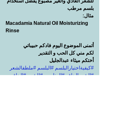
للشعر العادي والغير مصبوغ يفضل استخدام 
بلسم مرطب
مثال:
Macadamia Natural Oil Moisturizing 
Rinse
أتمنى الموضوع اليوم فادكم حبيباتي
لكم مني كل الحب و التقدير
أختكم ميثاء عبدالجليل
#كيفيةاختيارالبلسم
#البلسم
#ملطفالشعر
#الشعرالجاف
#المناسب
#للشعر
#الجاف
#التالف
#المتقصف
#الخفيف
#الدهني
#المتطاير
#المصبوغ
#المتضرر
#استخدام
#أفضل
العناية بالشعر