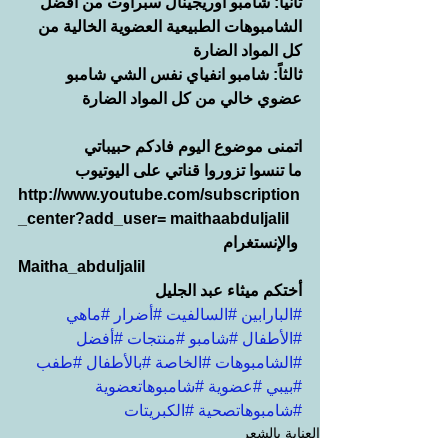
ثانياً: شامبو أوريجينال سبراوت من أفضل 
الشامبوهات الطبيعية العضوية الخالية من 
كل المواد الضارة
ثالثاً: شامبو انفياي نفس الشي شامبو 
عضوي خالي من كل المواد الضارة
اتمنى موضوع اليوم فادكم حبيباتي
ما تنسوا تزوروا قناتي على اليوتيوب
http://www.youtube.com/subscription
_center?add_user= maithaabduljalil
 والإنستغرام
Maitha_abduljalil
أختكم ميثاء عبد الجليل
#البارابين
#السالفيت
#أضرار
#ماهي
#الأطفال
#شامبو
#منتجات
#أفضل
#الشامبوهات
#الخاصة
#بالأطفال
#طفب
#بيبي
#عضوية
#شامبوهاتعضوية
#شامبوهاتصحية
#الكبريتات
العناية بالشعر