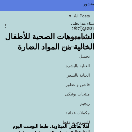
منشور
All Posts
ميثاء عبد الجليل
All Posts
31 أكتوبر 2017
الشامبوهات الصحية للأطفال
العناية بالجسم
الخالية من المواد الضارة
مواضيع اجتماعية
تجميل
العناية بالبشرة
العناية بالشعر
فاشن و عطور
منتجات بوتيكي
ريجيم
مكملات غذائية
للمتزوجات فقط
أهلاً بعائلتي الميثاوية، طبعا البوست اليوم 
العناية بالبشرة