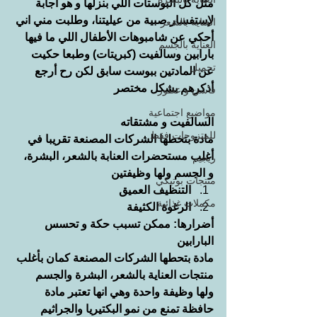
مثل كل البوستات اللي بنزلها و هو اجابة 
لإستفسار صبية من عيليتنا، وطلبت مني اني 
العناية بالشعر
أحكي عن شامبوهات الأطفال اللي ما فيها 
العناية بالجسم
بارابين وسالفيت (كبريتات) وطبعا حكيت 
تجميل
عن المادتين ببوست سابق لكن رح أرجع 
أذكرهم بشكل مختصر
فاشن و عطور
مواضيع اجتماعية
السالفيت و مشتقاته
للمتزوجات فقط
مادة بتحطها الشركات المصنعة تقريبا في 
أغلب مستحضرات العنابة بالشعر، البشرة، 
ريجيم
و الجسم ولها وظيفتين
منتجات بوتيكي
التنظيف العميق
مكملات غذائية
الرغوة الكثيفة
أضرارها: ممكن تسبب حكة و تحسس
البارابين
مادة بتحطها الشركات المصنعة كمان بأغلب 
منتجات العناية بالشعر، البشرة والجسم 
ولها وظيفة واحدة وهي انها تعتبر مادة 
حافظة تمنع من نمو البكتيريا والجراثيم