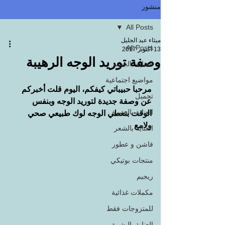
منشور
All Posts
ميثاء عبد الجليل
All Posts
13 أكتوبر 2017
وصفة توريد الوجه الرهيبة
العناية بالجسم
مواضيع اجتماعية
مرحبا حبيباتي كيفكم، اليوم قلت أخبركم 
تجميل
عن وصفة جديدة لتوريد الوجه وبنفس 
العناية بالبشرة
الوقت بتعطي الوجه لوك طبيعي صحي 
ولامع
العناية بالشعر
فاشن و عطور
منتجات بوتيكي
ريجيم
مكملات غذائية
للمتزوجات فقط
العناية بالبشرة