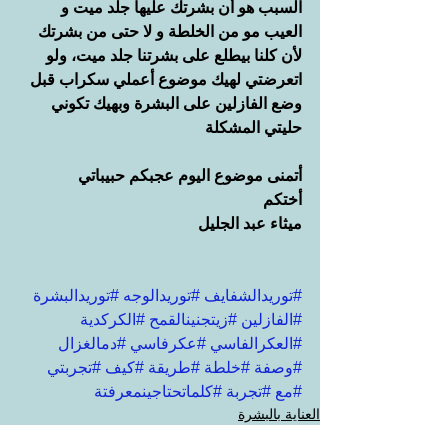
السبب هو أن بشرتك عليها جلد ميت و 
العيب مو من الخلطة و لا حتى من بشرتك 
لأن كلنا بيطلع على بشرتنا جلد ميت، ولو 
اتعرضتي لهيك موضوع أعملي سكراب قبل 
وضع الفازلين على البشرة وبهيك تكوني 
حليتي المشكلة
أتمنى موضوع اليوم عجبكم حبيباتي
أختكم
ميثاء عبد الجليل
#توريدالشفايف
#توريدالوجه
#توريدالبشرة
#الفازلين
#زيتجنينالقمح
#الكركدية
#العكرالفاسي
#عكرفاسي
#دمالغزال
#وصفة
#خلطة
#طريقة
#كيف
#تجربتي
#مع
#تجربة
#كلماتحتاجينمعرفتة
العناية بالبشرة