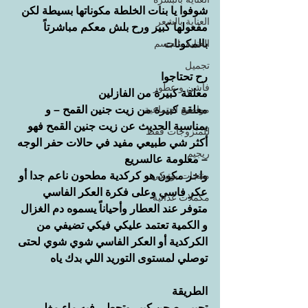
شوفوا يا بنات الخلطة مكوناتها بسيطة لكن 
العناية بالشعر
مفعولها كبير ورح بلش معكم مباشرتاً 
بالمكونات
العناية بالجسم
تجميل
رح تحتاجوا
فاشن و عطور
معلقة كبيرة من الفازلين
مواضيع اجتماعية
معلقة كبيرة من زيت جنين القمح – و 
بمناسبة الحديث عن زيت جنين القمح فهو 
للمتزوجات فقط
أكثر شي طبيعي مفيد في حالات حفر الوجه 
ريجيم
– معلومة عالسريع
منتجات بوتيكي
واخر مكون هو كركدية مطحون ناعم جدا أو 
عكر فاسي وعلى فكرة العكر الفاسي 
مكملات غذائية
متوفر عند العطار وأحياناً يسموه دم الغزال 
و الكمية تعتمد عليكي فيكي تضيفي من 
الكركدية أو العكر الفاسي شوي شوي لحتى 
توصلي لمستوى التوريد اللي بدك ياه
الطريقة
تجيبي صحن كبير وتحطي فيه ماء مغلي 