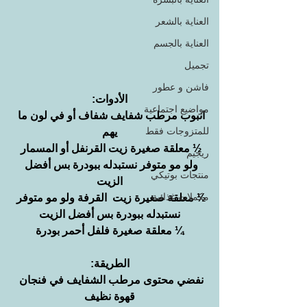
العناية بالشعر
العناية بالجسم
تجميل
فاشن و عطور
الأدوات:
مواضيع اجتماعية
انبوب مرطب شفايف شفاف أو في لون ما 
للمتزوجات فقط
يهم
½ معلقة صغيرة زيت القرنفل أو المسمار 
ريجيم
ولو مو متوفر نستبدله ببودرة بس أفضل 
منتجات بوتيكي
الزيت
مكملات غذائية
½ معلقة صغيرة زيت  القرفة ولو مو متوفر 
نستبدله ببودرة بس أفضل الزيت
¼ معلقة صغيرة فلفل أحمر بودرة
الطريقة:
نفضي محتوى مرطب الشفايف في فنجان 
قهوة نظيف