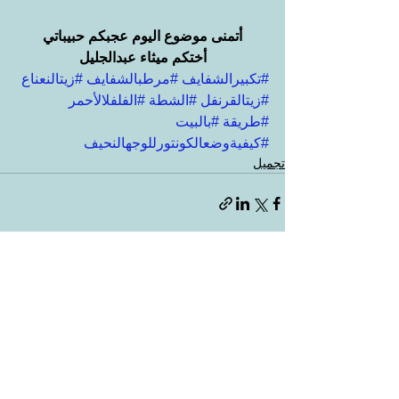
أتمنى موضوع اليوم عجبكم حبيباتي
أختكم ميثاء عبدالجليل
#تكبيرالشفايف
#مرطبالشفايف
#زيتالنعناع
#زيتالقرنفل
#الشطة
#الفلفلالأحمر
#طريقة
#بالبيت
#كيفيةوضعالكونتورللوجهالنحيف
تجميل
إظهار الكل
المنشورات الأخيرة