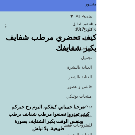
منشور
All Posts
ميثاء عبد الجليل
All Posts
6 أكتوبر 2017
كيف تحضري مرطب شفايف
العناية بالجسم
يكبر شفايفك
مواضيع اجتماعية
تجميل
العناية بالبشرة
العناية بالشعر
فاشن و عطور
منتجات بوتيكي
ريجيم
مرحبا حبيباتي كيفكم، اليوم رح خبركم 
كيف تقدروا تصنعوا مرطب شفايف يرطب 
مكملات غذائية
وبنفس الوقت يكبر الشفايف بصورة 
للمتزوجات فقط
طبيعية، يلا نبلش
العناية بالبشرة