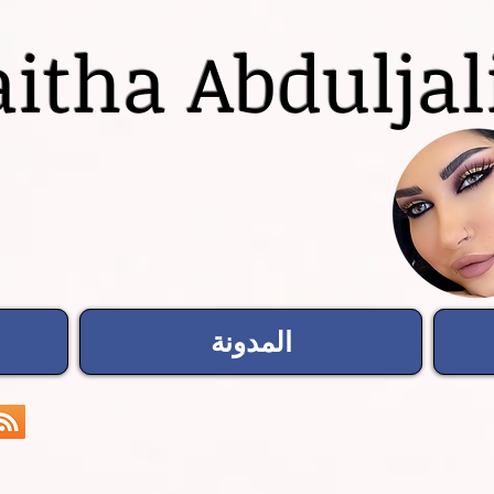
itha Abduljal
المدونة