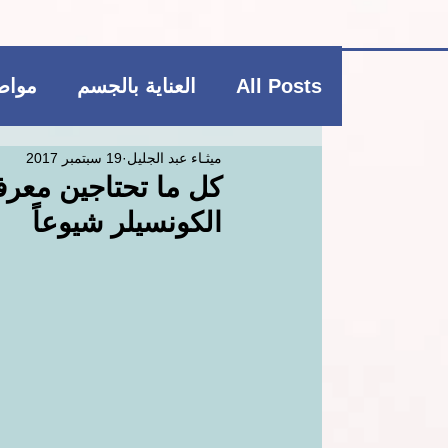
All Posts
العناية بالجسم
مواضي
ميثـاء عبد الجليل
19 سبتمبر 2017
فاشن و عطور
منتجات بوتيكي
كل ما تحتاجين معرف
الكونسيلر شيوعاً
العناية بالشعر
العناية بالجسم
ريجيم
منتجات بوتيكي
مكمل