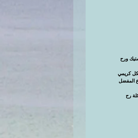
تيك ورح 
شكل كريمي 
ع المفضل 
لة رح 