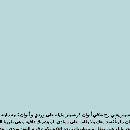
سيلر يعني رح تلاقي ألوان كونسيلر مايله على وردي و ألوان ثانية مايل
كون مايل على صفار ولو بشرتك بارده فلازم يكون قوام اللون وردي و ب