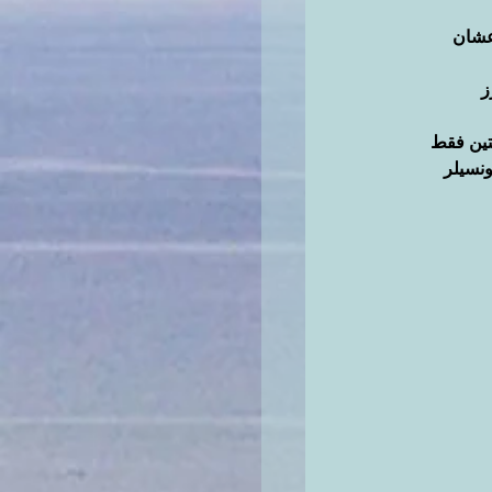
عشان 
 
تين فقط 
ونسيلر