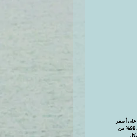
ه على أصفر
لازم تختاري قاعدة اللون الصح عشان ما يتأكسد معك ولا يقلب على رمادي، لو بشرتك دافية و هي تقريبا 99.9% من 
شكل 