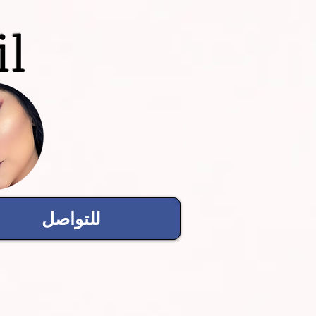
il
للتواصل