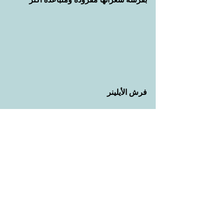
فرش الأيلينر
طبعا معروفة عند الكل وما بدها شرح أنا 
بالنسبة لي أفضل الفرشة التقليدية اللي هي 
أول وحدة من على الشمال و كل ما كانت 
شعرات الفرشة أقصر كل ما قدرتي 