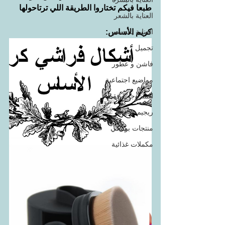
طبعا فيكم تختاروا الطريقة اللي ترتاحولها
العناية بالشعر
العناية بالجسم
كريم الأساس:
تجميل
فاشن و عطور
مواضيع اجتماعية
للمتزوجات فقط
ريجيم
منتجات بوتيكي
مكملات غذائية