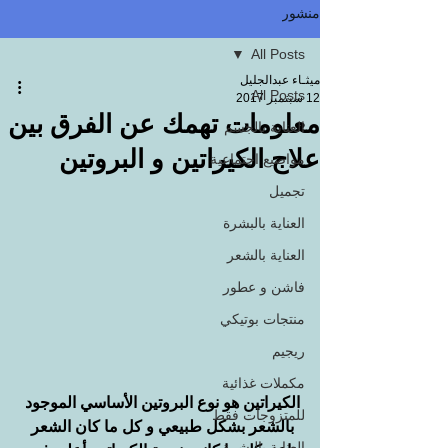
منشور
All Posts
ميثـاء عبدالجليل
All Posts
12 سبتمبر 2017
معلومات تهمك عن الفرق بين
العناية بالجسم
علاج الكيراتين و البروتين
مواضيع اجتماعية
تجميل
العناية بالبشرة
العناية بالشعر
فاشن و عطور
منتجات بوتيكي
ريجيم
مكملات غذائية
الكيراتين هو نوع البروتين الأساسي الموجود 
للمتزوجات فقط
بالشعر بشكل طبيعي و كل ما كان الشعر 
العناية بالبشرة