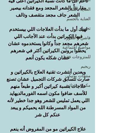
ناعم كل ما كانت نسبة الكيراتين أعلى فيه 
مقارنتاً بالشعر المجعد ومع فقدانه بيصير 
العناية بالشعر
الشعر جاف مجعد متقصف وتالف
العناية بالجسم
تجميل
لهيك أول ما بدأت العلاجات اللي بيستخدم 
فيها الكيراتين بدأت عند الأجانب اللي 
فاشن و عطور
شعرهم مجعد جداً وكانوا يستخدموه عشان 
مواضيع اجتماعية
يحطوا بروتين الكيراتين أكثر في شعرهم 
للمتزوجات فقط
عشان شكله يكون أنعم
ريجيم
وبعدين أنتشرت تقنية العلاج بالكيراتين و 
منتجات بوتيكي
صارت تتسابق شركات التجميل عشان تصنع 
مكملات غذائية
علاجات بنسبة كيراتين أكبر و طبعاً منهم 
للأسف ضافوا مكون اسمه الفورمالديهايد 
اللي يعمل تمليس للشعر وهو جدا خطير لأنه 
من المواد المسرطنة الله يحميكم و يبعد 
عنكم كل شر
علاج الكيراتين مو من المفروض أنه ينعم 