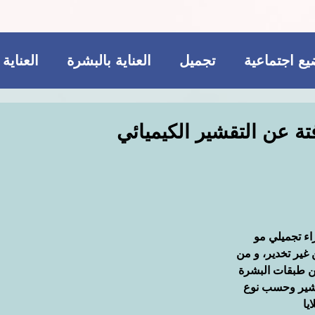
ع اجتماعية
تجميل
العناية بالبشرة
العناية
ريجيم
مكملات غذائية
للمتزوجات فقط
ة عن التقشير الكيميائي
تجميل
فاشن و عطور
مواضيع اجتماعية
ات غذائية
اء تجميلي مو 
 غير تخدير، و من 
 طبقات البشرة 
شير وحسب نوع 
يا