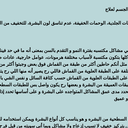
الجسم لعلاج 
ات الجلدية، الوحمات الخفيفة، عدم تناسق لون البشرة، للتخفيف من الت
مشاكل مكتسبه بفترة النمو و التقدم بالسن بمعنى أنه ما في حد فينا ب
و كلها بتكون مكتسبة لأسباب مختلفة هرمونات، عوامل خارجية، عادات ص
ة مثل أنكم حاطين أكثر من طبقة من القماش فوق بعض وجبتوا أكثر من
ة على الطبقة العلوية من القماش فاللي رح يصير أنه منها اللي رح يت
ل على الطبقات العلوية من القماش حسب كثافة السائل و نفس الشي با
قات العميقة من البشرة و بعضها رح يكون واصل بس للطبقات السطحي
حدد مدى عمق المشاكل المتواجده على البشرة و على أساسها تحدد إذا 
و عميق
 السطحية من البشره و هو يناسب كل أنواع البشرة ويمكن استخدامه لل
 بتركيز خفيف لا تسبب إزعاج ولا مشاكل وبما أني سويته من قبل فرح