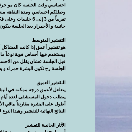
احساسي وقت الجلسه كان مو حرقه
وصللكم احساسي ومدة النقاهه منه 
تقربياً من 3 إلى 6 جل
جانبية و الأحمرار بعد الجلسة بيكو
التقشير المتوسط
هو تقشير أعمق إذا كانت المشاكل أ
ويستخدم فيها أحماض قوية نوعاً ما
قبل الجلسة عشان يقلل من الاحساس 
الجلسة رح تكون البشرة حمراء و يحتاج التقشير المتو
التقشير العميق
يتغلغل لأعمق درجة ممكنة في البشر
يتطلب دخول المستشفى لعدة أيام ل
أطول على البشرة مقارنتاً بباقي ال
النتائج النهائية للتقشير وهيدا النو
الآثار الجانبية للتقشير