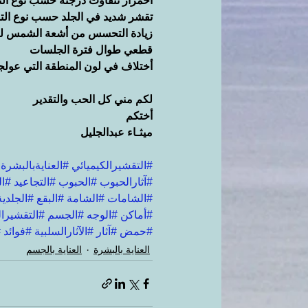
أحمرار تتفاوت درجته حسب نوع ال
تقشر شديد في الجلد حسب نوع الت
زيادة التحسس من أشعة الشمس لهي
قطعي طوال فترة الجلسات
أختلاف في لون المنطقة التي عول
لكم مني كل الحب والتقدير
أختكم
ميثـاء عبدالجليل
#التقشيرالكيميائي
#العنايةبالبشرة
#آثارالحبوب
#الحبوب
#التجاعيد
#ال
#الشامات
#الشامة
#البقع
#الجلدية
#أماكن
#الوجه
#الجسم
#التقشير
#حمض
#آثار
#الآثارالسلبية
#فوائد
#
العناية بالبشرة
العناية بالجسم