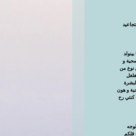
جاعيد 
ينولد 
حية و 
 نوع من 
غلغل 
لبشرة 
ة و هون 
كنتي رح 
وجه 
 قلكم 