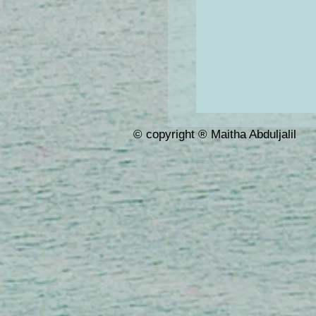
ب البشرة الجافة
رأس للقدمين
© copyright ® Maitha Abduljalil