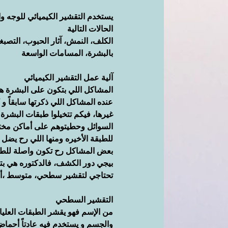
يستخدم التقشير الكيميائي للوجه و
الحالات التالية
الكلف، النمش، آثار الحبوب، التصبغ
بالبشرة، المسامات الواسعة
آلية عمل التقشير الكيميائي
المشاكل اللي بتكون على البشرة هي 
عنده المشاكل اللي ذكرتها سابقاً 
غيرها، فيكم تتخيلوا طبقات البشر
السوائل وحطيتوهم على أماكن مختلف
للطبقة الأخيره ومنها اللي رح يض
بعض المشاكل رح تكون واصلة للطب
بيجي دور الكشف، فالدكتوره هي بت
تحتاجي لتقشير سطحي، متوسط ،أ
التقشير السطحي
من الإسم فهو يقشر الطبقات العليا
والجسم و يستخدم فيه عادتاً أحماض