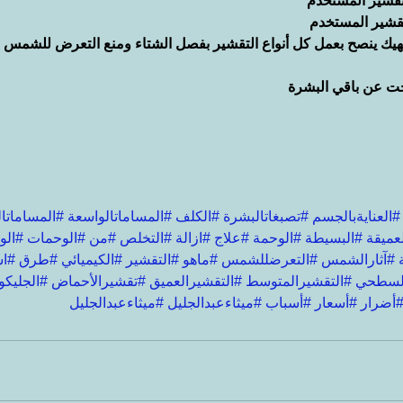
تقشير المستخدم
قشير المستخدم
ك ينصح بعمل كل أنواع التقشير بفصل الشتاء ومنع التعرض للشمس 
جت عن باقي البشرة
#العنايةبالجسم
#تصبغاتالبشرة
#الكلف
#المساماتالواسعة
#المساماتا
عميقة
#البسيطة
#الوحمة
#علاج
#ازالة
#التخلص
#من
#الوحمات
#الو
#آثارالشمس
#التعرضللشمس
#ماهو
#التقشير
#الكيميائي
#طرق
#اس
السطحي
#التقشيرالمتوسط
#التقشيرالعميق
#تقشيرالأحماض
#الجليكو
أضرار
#أسعار
#أسباب
#ميثاءعبدالجليل
#ميثاءعبدالجليل