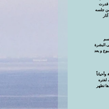
قدرت 
من جلسه 
آثار 
سم 
ى البشرة 
وع و بعد 
أحياناً 
لفتره 
ها تظهر 