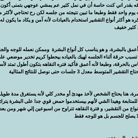
 بقدر اني كنت حاسة أن في نمل كثير عم يمشي عوجهي بتمنى أكون 
يوم واحد فقط وطبعا ما تبين نتيجته من جلسه لكن رح تحتاجي لأكثر 
سات وعلى فكره هو أكثر أنواع التقشير استخدام بالعيادات لأنه آمن و يكاد ما يكون له 
ن كثير خفيف
عمق بالبشرة، و هو يناسب كل أنواع البشرة  وممكن نعمله للوجه والج
 تسبب حرقة أثناء الجلسه لهيك بالعياده بيحطوا كريم تخدير موضعي عل
بالحرقة، وطبعا لأنه أعمق فأكيد فتره النقاهه بتكون أطول تمتد لأسب
سط معدل 3 جلسات حتى نوصل للنتائج المثالية
ة، هنا يحتاج الشخص لأخذ مهدئ أو مخدر كلي لأنه يستغرق مدة طويلة و
لمتابعة وهيدا الشي لأنهم بيستخدموا حمض قوي جدا على البشرة يترك 
أنواع من التقشير، و فترة النقاهه تتراوح من اسبوعين إلي شهر ومن بعد
ع لا يصلح للجسم بل هو للوجه فقط