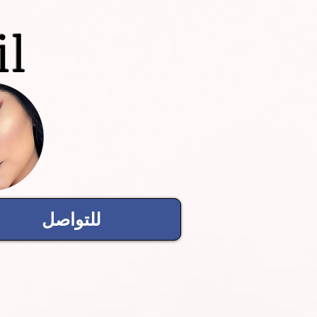
il
للتواصل