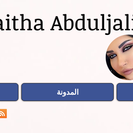
itha Abduljal
المدونة