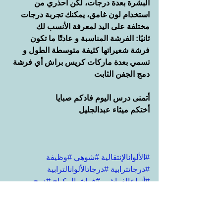
البشرة بعدة درجات، لكن أحذري من 
استخدام لون غامق، يمكنك تجربة درجات 
مختلفة على اليد لمعرفة الأنسب لك
ثانيًا: الفرشة المناسبة و عادتًا ما تكون 
فرشة شعيراتها كثيفة متوسطة الطول و 
تسمي بعدة ماركات كريس براش أي فرشة 
دمج الجفن الثابت
أتمنى درس اليوم فادكم صبايا
أختكم ميثاء عبدالجليل
#الألوانالإنتقالية
#شوهي
#وظيفة
#درجاتترابية
#درجاتالألوانالترابية
#أنواعالفراشي
#فراشيالمكياج
#دمج
#ظلالالعيون
#درس
#تعليم
#طريقة
#الجفنالثابت
#الجفنالمتحرك
#طريقةوضعالظلال