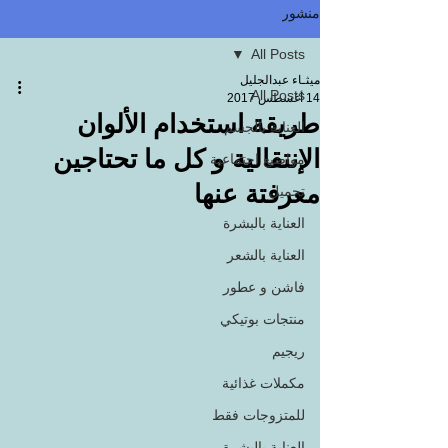
منشور
All Posts
ميثـاء عبدالجليل
All Posts
14 أغسطس 2017
طريقة استخدام الألوان
العناية بالجسم
الإنتقالية و كل ما تحتاجين
مواضيع اجتماعية
معرفتة عنها
تجميل
العناية بالبشرة
العناية بالشعر
فاشن و عطور
منتجات بوتيكي
ريجيم
مكملات غذائية
للمتزوجات فقط
العناية بالبشرة