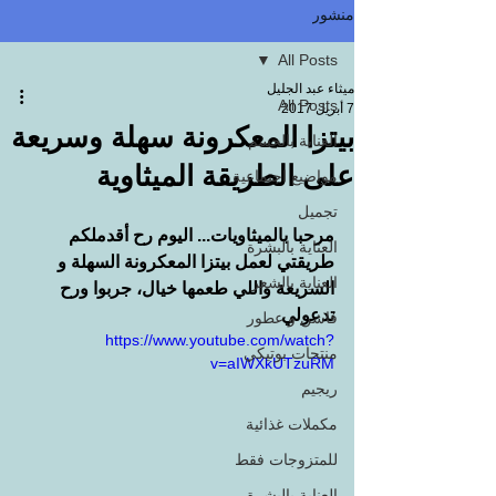
منشور
All Posts
ميثاء عبد الجليل
All Posts
7 أبريل 2017
بيتزا المعكرونة سهلة وسريعة
العناية بالجسم
على الطريقة الميثاوية
مواضيع اجتماعية
تجميل
مرحبا بالميثاويات... اليوم رح أقدملكم 
العناية بالبشرة
طريقتي لعمل بيتزا المعكرونة السهلة و 
العناية بالشعر
السريعة واللي طعمها خيال، جربوا ورح 
تدعولي
فاشن و عطور
https://www.youtube.com/watch?
منتجات بوتيكي
v=aIWXkUTzuRM
ريجيم
مكملات غذائية
للمتزوجات فقط
العناية بالبشرة