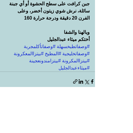
جبن كرافت على سطح الحشوة أو أي جبنة 
سائلة، نرش شوي زيتون أخضر، وعلى 
الفرن 20 دقيقة ودرجة حرارة 160
وبالهنا والشفا
أختكم ميثاء عبدالجليل
#وصفاتطبخسهلة
#وصفاتأكلمجربة
#وصفاتخليجية
#المطيخ
#بيتزاالمعكرونة
#بيتزاالمكرونة
#بيتزامندونعجينة
#ميثاءعبدالجليل
إظهار الكل
المنشورات الأخيرة