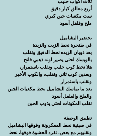
ثلاث أكواب حليب
أربع معالق كبار دقيق
ست مكعبات جبن كيري
ملح وفلفل أسود
تحضير البشاميل
في طنجرة نحط الزيت والزبدة
بعد ذوبان الزبده نحط الدقيق ونقلب 
بالويسك لحتى يصير لونه ذهبي فاتح
هلا نحط كوب حليب ونقلب باستمرار، 
وبعدين كوب ثاني ونقلب، والكوب الأخير 
ونقلب باستمرار
بعد ما تماسك البشاميل نحط مكعبات الجبن 
والملح والفلفل أسود
نقلب المكونات لحتى يذوب الجبن
تطبيق الوصفة
في صينية نحط المعكرونة وفوقها البشاميل 
ونقلبهم مع بعض، نفرد الحشوة فوقها، نحط 