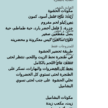
العناية بالشعر
مكونات الحشوة
العناية بالجسم
زيت، ملح، فلفل أسود، كمون
نص كيلو لحم مفروم
تجميل
جزرة، 1 فلفل أخضر بارد، حبة طماطم، حبة 
فاشن و عطور
بصل مقطعين صغير
مواضيع اجتماعية
نكون سالقين كيس معكرونة و محضرينه
للمتزوجات فقط
طريقة تحضير الحشوة
ريجيم
في طنجرة نحط الزيت واللحم، ننتظر لحتى 
منتجات بوتيكي
تنشف ماي اللحم بالكامل
نحط كل الخضروات والبهارات، نسكر على 
مكملات غذائية
الطنجرة لحتى تستوي كل الخضروات
نخلي الحشوة  على جنب لحتى نسوي 
البشاميل
مكونات البشاميل
زيت، مكعب زبدة