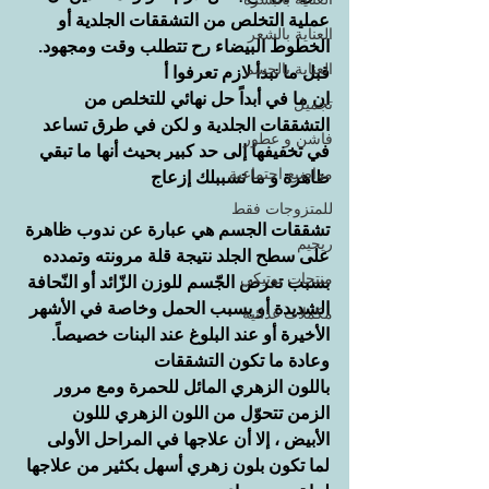
عملية التخلص من التشققات الجلدية أو 
العناية بالشعر
الخطوط البيضاء رح تتطلب وقت ومجهود. 
العناية بالجسم
قبل ما نبدأ لازم تعرفوا أ
ان ما في أبداً حل نهائي للتخلص من 
تجميل
التشققات الجلدية و لكن في طرق تساعد 
فاشن و عطور
في تخفيفها إلى حد كبير بحيث أنها ما تبقي 
مواضيع اجتماعية
ظاهرة و ما تسببلك إزعاج
للمتزوجات فقط
تشققات الجسم هي عبارة عن ندوب ظاهرة 
ريجيم
على سطح الجلد نتيجة قلة مرونته وتمدده 
منتجات بوتيكي
بسبب تعرض الجّسم للوزن الزّائد أو النّحافة 
الشديدة أو بسبب الحمل وخاصة في الأشهر 
مكملات غذائية
الأخيرة أو عند البلوغ عند البنات خصيصاً. 
وعادة ما تكون التشققات 
باللون الزهري المائل للحمرة ومع مرور 
الزمن تتحوّل من اللون الزهري لللون 
الأبيض ، إلا أن علاجها في المراحل الأولى 
لما تكون بلون زهري أسهل بكثير من علاجها 