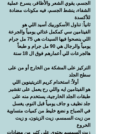
الجسم، يقوي الشعر والأظافر، يسرع عملية 
الشفاء، ينشط الجسم، فيه مكونات مضادة 
للأكسدة
ثانياً: تناول الأسكوربيك أسيد اللي هو 
الفيتامين سي كمكمل غذائي يومياً والجرعة 
اللي ينصحوا فيها السيدات هي 75 مل جرام 
يومياً والرجال هي 90 مل جرام و طبعاً 
هالجرعات للي أعمارهم فوق ال 18 سنة
التركيز على المشكة من الخارج أو من على 
سطح الجلد
          أولاً: استخدام كريم التريتينوين اللي 
هو الفيتامين ايه واللي رح يعمل على تقشير 
طبقات الجلد الخارجية، يستخدم منه على 
جلد نظيف و جاف يومياً قبل النوم، يغسل 
في الصباح و نضع خليط من كميات متساوية 
من زيت السمسم، زيت الزيتون، و زيت 
الخروع 
زيت السمسم يحتوي على كثير من مضادات 