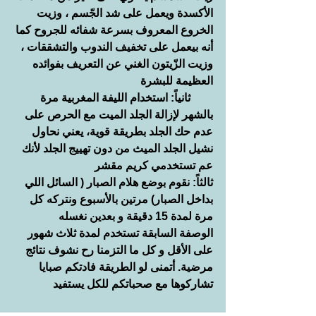
الأكسدة ويعمل على شد الجّسم ، وزيت 
الخروع المعروف بسرعة شفائه للجروح كما 
أنه بيعمل على تخفيف الندوب والتشققات ، 
وزيت الزّيتون الغني عن التعريف بفوائده 
العظيمة للبشرة
        ثانياً: استخدام الليفة المغربية مرة 
بالشهر لإزالة الجلد الميت مع الحرص على 
عدم حك الجلد بطريقة قوية، يعني نحاول 
نشيل الجلد الميث من دون تهييج الجلد لأنك 
عم تستخدمي كريم مقشر
ثالثاً: نقوم بوضع هلام الصبار ( السائل اللي 
بداخل الصبار) مرتين بالأسبوع ونتركه كل 
مرة لمدة 15 دقيقة و بعدين نغسله
الوصفة السابقة تستخدم لمدة ثلاث شهور 
على الأقل و كل ما التزمنا رح نشوف نتائج 
مرضية. أتمنى لو الطريقة فادتكم صبايا 
تشاركوها مع صحباتكم للكل يستفيد