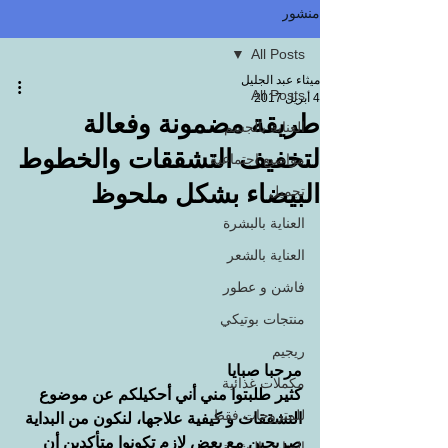
منشور
All Posts
ميثاء عبد الجليل
All Posts
4 أبريل 2017
طريقة مضمونة وفعالة
العناية بالجسم
لتخفيف التشققات والخطوط
مواضيع اجتماعية
البيضاء بشكل ملحوظ
تجميل
العناية بالبشرة
العناية بالشعر
فاشن و عطور
منتجات بوتيكي
ريجيم
مرحبا صبايا
مكملات غذائية
كثير طلبتوا مني أني أحكيلكم عن موضوع 
للمتزوجات فقط
التشققات و كيفية علاجها، لنكون من البداية 
صريحين مع بعض لازم تكونوا متأكدين أن 
العناية بالبشرة