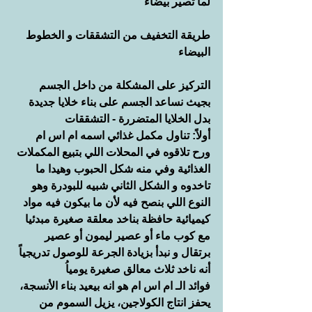
لما تصير بيضاء
طريقة التخفيف من التشققات و الخطوط 
البيضاء
التركيز على المشكلة من داخل الجسم 
بجيث نساعد الجسم على بناء خلايا جديدة 
بدل الخلايا المتضررة - التشققات
أولاً: تناول مكمل غذائي اسمه ام اس ام 
ورح تلاقوه في المحلات اللي بتبيع المكملات 
الغذائية وفي منه شكل الحبوب وهيدا ما 
تاخدوه و الشكل الثاني شبيه للبودرة وهو 
النوع اللي بنصح فيه لأن ما بيكون فيه مواد 
كيميائية حافظة بناخد معلقة صغيرة مبدئيا 
مع كوب ماء أو عصير ليمون أو عصير 
برتقال و نبدأ بزيادة الجرعة للوصول تدريجياً 
أنه ناخد ثلاث معالق صغيرة يومياُ
فوائد الـ ام اس ام هو انه بيعيد بناء الأنسجة، 
يحفز انتاج الكولاجين، يزيل السموم من 