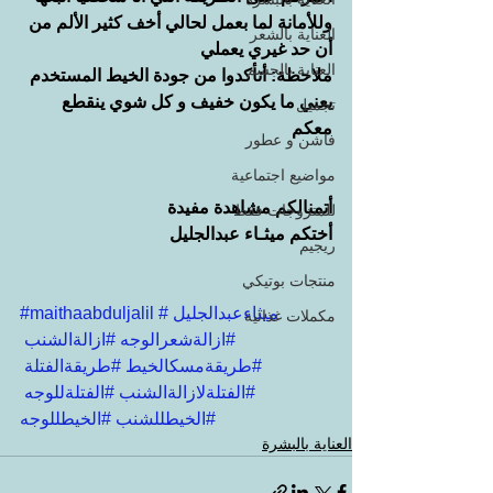
وللأمانة لما بعمل لحالي أخف كثير الألم من 
العناية بالشعر
أن حد غيري يعملي 
العناية بالجسم
ملاحظة: أتأكدوا من جودة الخيط المستخدم 
يعني ما يكون خفيف و كل شوي ينقطع 
تجميل
معكم 
فاشن و عطور
مواضيع اجتماعية
أتمنالكم مشاهدة مفيدة
للمتزوجات فقط
أختكم ميثـاء عبدالجليل
ريجيم
منتجات بوتيكي
#ميثاءعبدالجليل
#maithaabduljalil
مكملات غذائية
#ازالةشعرالوجه
#ازالةالشنب
#طريقةمسكالخيط
#طريقةالفتلة
#الفتلةلازالةالشنب
#الفتلةللوجه
#الخيطللشنب
#الخيطللوجه
العناية بالبشرة