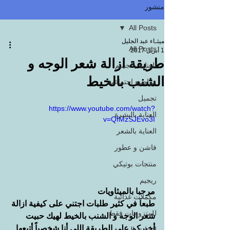
منشور
All Posts
ميثـاء عبد الجليل
All Posts
1 أبريل 2017
طريقة ازالة شعر الوجه و
العناية بالجسم
الشنب بالخيط
مواضيع اجتماعية
تجميل
https://www.youtube.com/watch?
العناية بالبشرة
v=QfMzSJEvo3I
العناية بالشعر
فاشن و عطور
منتجات بوتيكي
ريجيم
مرحبا بالميثاويات 
مكملات غذائية
طبعاَ في كثير طلبات اجتني على كيفية ازالة 
للمتزوجات فقط
شعر الوجه و الشنب بالخيط لهيك حبيت 
أخبركم على الطريقة اللي أنا شخصياً أتبعها 
العناية بالبشرة