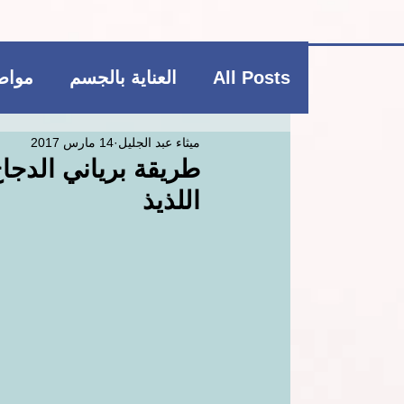
All Posts
العناية بالجسم
مواضي
ميثاء عبد الجليل
14 مارس 2017
فاشن و عطور
منتجات بوتيكي
طريقة برياني الدج
اللذيذ
العناية بالشعر
العناية بالجسم
ريجيم
منتجات بوتيكي
مكمل