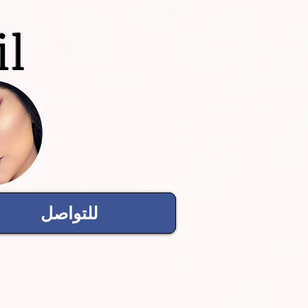
il
للتواصل