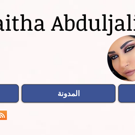
itha Abduljal
المدونة