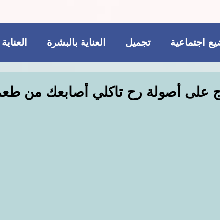
ع اجتماعية
تجميل
العناية بالبشرة
العناية
ريجيم
مكملات غذائية
للمتزوجات فقط
اج على أصولة رح تاكلي أصابعك من طعم
تجميل
فاشن و عطور
مواضيع اجتماعية
ات غذائية