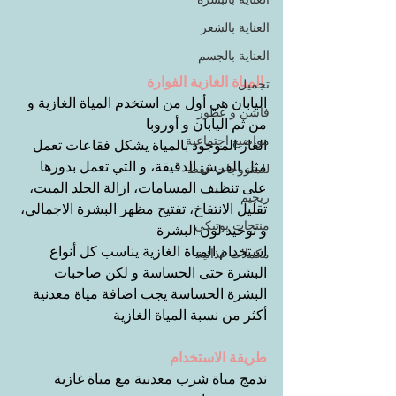
العناية بالشعر
العناية بالجسم
المياة الغازية الفوارة
تجميل
اليابان هي أول من استخدم المياة الغازية و 
فاشن و عطور
من ثم اليابان و أوروبا
مواضيع اجتماعية
الغاز الموجود بالمياة يشكل فقاعات تعمل 
مثل الفرش الدقيقة، و التي تعمل بدورها 
للمتزوجات فقط
على تنظيف المسامات، ازالة الجلد الميت، 
ريجيم
تقليل الانتفاخ، تفتيح مظهر البشرة الاجمالي، 
منتجات بوتيكي
و توحيد لون البشرة
استخدام المياة الغازية يناسب كل أنواع 
مكملات غذائية
البشرة حتى الحساسة و لكن صاحبات 
البشرة الحساسة يجب اضافة مياة معدنية 
أكثر من نسبة المياة الغازية
طريقة الاستخدام
ندمج مياة شرب معدنية مع مياة غازية 