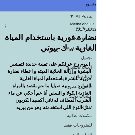
منشور
All Posts
Maitha Abduljail
All Posts
12 يناير 2017
نضارة فورية باستخدام المياة
العناية بالجسم
الغازية .. ك-بيوتي
مواضيع اجتماعية
تجميل
 اليوم رح عرفكم على تقنية جديدة لتقشير 
العناية بالبشرة
البشرة و إزالة الخلاية الميته و اعطاء نضارة 
العناية بالشعر
فورية للبشرة باستخدام المياة الغازية 
الفوارة .... تنبيه صبايا ما عم بقصد بالمياه 
فاشن و عطور
الغازية الكولا و السفن أنا عم أحكي عن ماء 
منتجات بوتيكي
الشرب المضاف له ثاني أكسيد الكربون 
ريجيم
مثل النوع اللي استخدمته وهو من بيريه 
مكملات غذائية
للمتزوجات فقط
العناية بالبشرة