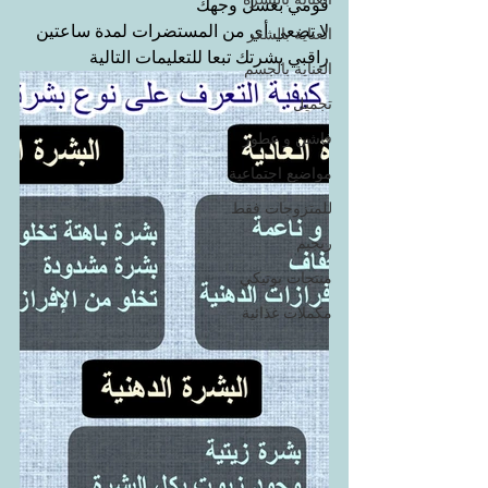
فومي بغسل وجهك
لا تضعي أي من المستضرات لمدة ساعتين
العناية بالشعر
راقبي بشرتك تبعا للتعليمات التالية
العناية بالجسم
تجميل
فاشن و عطور
مواضيع اجتماعية
للمتزوجات فقط
ريجيم
منتجات بوتيكي
مكملات غذائية