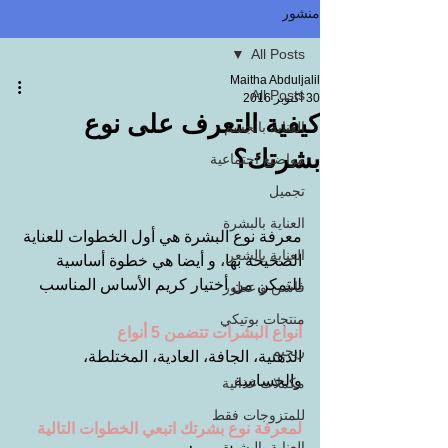
منشور
All Posts
Maitha Abduljalil
All Posts
30 أكتوبر 2016
كيفية التعرف على نوع
العناية بالجسم
بشرتك؟
مواضيع اجتماعية
تجميل
العناية بالبشرة
معرفة نوع البشرة هي أول الخطوات للعناية 
العناية بالشعر
الصحيحة بها، و أيضا هي خطوة أساسية 
للتمكن من أختيار كريم الأساس المناسب
فاشن و عطور
منتجات بوتيكي
أنواع البشرات تتضمن 5 أنواع
ريجيم
الدهنية، الجافة، العادية، المختلطة، 
والحساسة
مكملات غذائية
للمتزوجات فقط
لمعرفة نوع بشرتك اتبعي الخطوات التالية
العناية بالبشرة