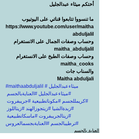
أختكم ميثاء عبدالجليل
ما تنسووا تتابعوا قناتي على اليوتيوب
https://www.youtube.com/user/maitha
abduljalil
وحساب وصفات الجمال على الانستغرام
maitha_abduljalil
وحساب وصفات الطبخ على الانستغرام
maitha_cooks
والسناب جات
Maitha abduljali
#ميثاءعبدالجليل
#maithaabduljalil
#ميثاءعبدالجليل
#العنايةبالجسم
#كريمللجسم
#مكوناتطبيعية
#جريبفروت
#زبدةالشيا
#زيتجوزالهند
#زيتاللوز
#زيتالجريبفروت
#ماسكاتطبيعية
#ترطيبالجسم
#العنايةبجسمالعروس
العناية بالجسم