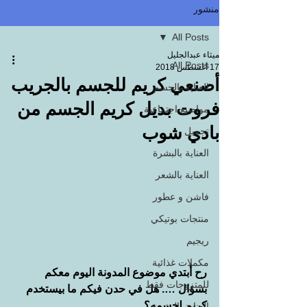
منشور
All Posts
ميثاء عبدالجليل
All Posts
17 أغسطس 2018
أصنعي كريم للجسم بالجريب
العناية بالجسم
فروت بديل كريم الجسم من
مواضيع اجتماعية
بادي شوب
تجميل
العناية بالبشرة
العناية بالشعر
فاشن و عطور
منتجات بوتيكي
ريجيم
مكملات غذائية
رح أبتدي موضوع المدونة اليوم معكم 
للمتزوجات فقط
بسؤال …. هل في حدن فيكم ما بيستخدم 
كريم لجسمه؟
العناية بالبشرة