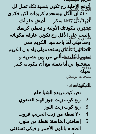
أتوقع الإجابة رح تكون بنسبة تكاد تصل لل 
العناية بالشعر
١٠٠٪ ان الكل بيستخدم كريمات لكن فكري 
العناية بالجسم
فيها مثل ما انا بفكر …. أديش حلو أنك 
تشتري مكوناتك الأولية و تعملي كريمك 
تجميل
بالبيت على الأقل رح تكوني عارفه مكوناته 
فاشن و عطور
وصدقيني لما باخد هيدا الكريم معي 
مواضيع اجتماعية
للصالون عشان يستخدمولي ياه بدل الكريم 
تبعهم الكل بيسألني من وين بشتريه و 
للمتزوجات فقط
بيتعجبوا اني أنا بعمله مع أن مكوناته كثير 
ريجيم
سهلة
منتجات بوتيكي
المكونات
مكملات غذائية
نص كوب زبدة الشيا خام
ربع كوب زيت جوز الهند العضوي
ربع كوب زيت اللوز
٢٠ نقطة من زيت الجريب فروت
إضافتي الخاصة: نقطة من ملون 
الطعام باللون الأحمر و فيكي تستغني 