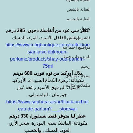
العناية بالشعر
العناية بالجسم
تجميل
عطر شي عود من أنفاسك دخون، 395 درهم
مكوناتة: الفلفل الأسود، الورد، المسك
فاشن و عطور
https://www.mhgboutique.com/collection
مواضيع اجتماعية
s/anfasic-dokhoon-
للمتزوجات فقط
perfume/products/shay-oud-parfum-
75ml
ريجيم
بلاك أوركيد من توم فورد، 680 درهم
منتجات بوتيكي
مكوناتة: زهرة الكمأة السوداء، الأوركيد 
مكملات غذائية
الأسود، البرقوق الأسود رائحة ’نوار 
جورمان‘، الباتشولي.
https://www.sephora.ae/ar/black-orchid-
eau-de-parfum?___store=ar
عطر ليا متوفر فقط بسيفورا، 330 درهم
مكوناتة: الفانيلا، شذى البودرة، شجر الأرز، 
العود، المسك ، والخشب