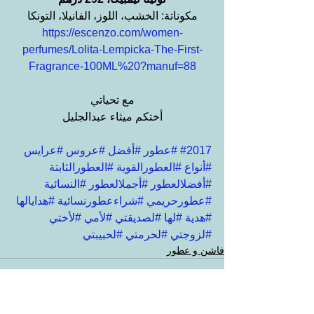
مكوناتة: الخشب، اللوز، الفانيلا، التونكا
https://escenzo.com/women-
perfumes/Lolita-Lempicka-The-First-
Fragrance-100ML%20?manuf=88
مع تحياتي
أختكم ميثاء عبدالجليل
#2017
#عطور
#أفضل
#عروس
#عرايس
#أنواع
#العطورالقوية
#العطورالثابتة
#أفضلالعطور
#أجملالعطور
#النسائية
#عطورحريمي
#شراءعطورنسائية
#هدايالها
#هدية
#لها
#لصديقتي
#لأمي
#لأختي
#لزوجتي
#لحرمتي
#لحبيبتي
فاشن و عطور