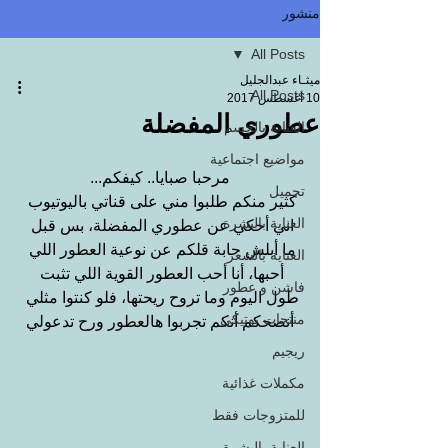
منشور
All Posts
ميثـاء عبدالجليل
All Posts
10 أغسطس 2017
عطوري المفضلة
العناية بالجسم
مواضيع اجتماعية
مرحبا صبايا.. كيفكم...
تجميل
كثير منكم طلبوا مني على قناتي باليوتيوب 
العناية بالبشرة
اني أحكي عن عطوري المفضلة، بس قبل 
ما أبلش حابة قلكم عن نوعية العطور اللي 
العناية بالشعر
أحبها، أنا أحب العطور القوية اللي تثبت 
فاشن و عطور
طول اليوم وما تروح ريحتها، فلو كنتوا مثلي 
منتجات بوتيكي
أنصحكم أنكم تجربوا هالعطور ورح تدعولي
ريجيم
مكملات غذائية
للمتزوجات فقط
العناية بالبشرة