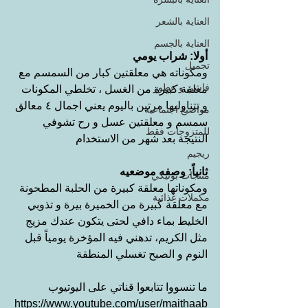
العناية بالشعر
العناية بالجسم
أولا: شراب يومي
تجميل
ومكوناته هي معلقتين كبار من السمسم مع 
فاشن و عطور
معلقة كبيرة من الغسل ، تخلطي المكونات 
و تتناوليها مرتين باليوم يعني اجمال ٤ معالق 
مواضيع اجتماعية
سمسم و معلقتين عسل و رح تشوفي 
للمتزوجات فقط
النتيجة بعد شهر من الاستخدام
ريجيم
ثانياً: وصفه موضعيه
منتجات بوتيكي
ومكوناتها معلقة كبيرة من الحلبة المطحونة 
مكملات غذائية
مع معلقة كبيرة من الخميرة بيرة و تذوبي 
الخليط بماء دافي لحتى يتكون عندك مزيج 
مثل الكريم، تدهني فيه المؤخرة يومياً قبل 
النوم و الصبح تغسلي المنطقة
ما تنسووا تتابعوا قناتي على اليوتيوب
https://www.youtube.com/user/maithaab