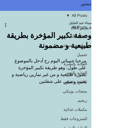
منشور
All Posts
ميثاء عبد الجليل
All Posts
6 مارس 2018
وصفة تكبير المؤخرة بطريقة
العناية بالجسم
طبيعية و مضمونة
مواضيع اجتماعية
تجميل
مرحبا حبيباتي اليوم رح أدخل بالموضوع 
العناية بالبشرة
على طول، وهو طريقة تكبير المؤخرة 
العناية بالشعر
بصورة طبيعية و من غير تمارين رياضية و 
تعتمد وصفي على شغلتين 
فاشن و عطور
منتجات بوتيكي
ريجيم
مكملات غذائية
للمتزوجات فقط
العناية بالبشرة