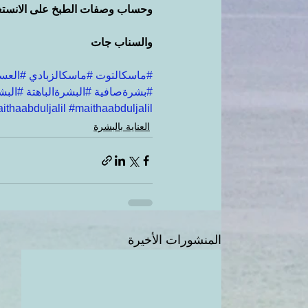
وحساب وصفات الطبخ على الانستغ
والسناب جات
#ماسكالتوت
#ماسكالزبادي
#العس
#بشرةصافية
#البشرةالباهتة
#البش
ithaabduljalil
#maithaabduljalil
العناية بالبشرة
المنشورات الأخيرة