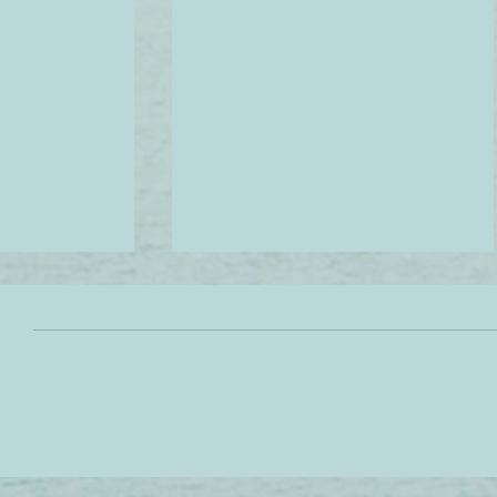
حولي بشرتك من جافه و باهته
مكونات لترطي
إلي بشرة كلها حيوية و نضارة في
تستخدم من ال