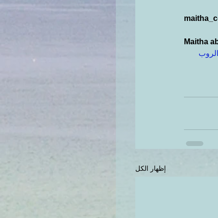
maitha_
Maitha ab
لروب
إظهار الكل