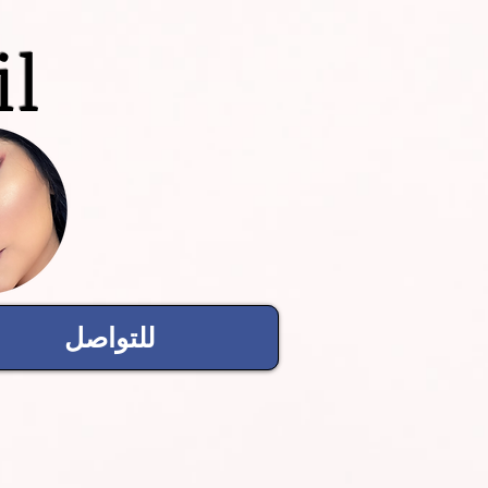
il
للتواصل