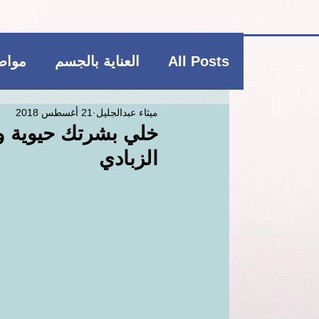
All Posts
العناية بالجسم
مواضي
ميثاء عبدالجليل
21 أغسطس 2018
فاشن و عطور
منتجات بوتيكي
خلي بشرتك حيوية و 
الزبادي
العناية بالشعر
العناية بالجسم
ريجيم
منتجات بوتيكي
مكمل