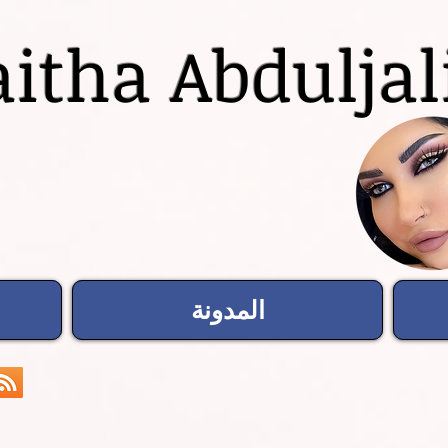
itha Abduljal
المدونة