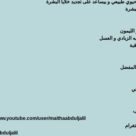
يوي طبيعي و بيساعد على تجديد خلايا البشرة
بشرة 
الليمون
 الزبادي و العسل
بة 
المفضل
تي
ب
www.youtube.com/user/maithaabduljalil
غرام
duljalil