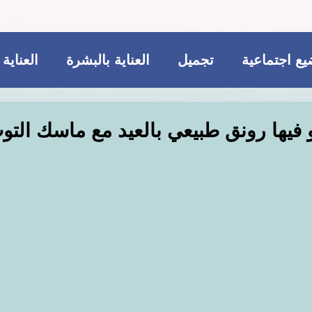
ع اجتماعية
تجميل
العناية بالبشرة
العناية
ريجيم
مكملات غذائية
للمتزوجات فقط
فيها رونق طبيعي بالعيد مع ماسك التو
تجميل
فاشن و عطور
مواضيع اجتماعية
ات غذائية