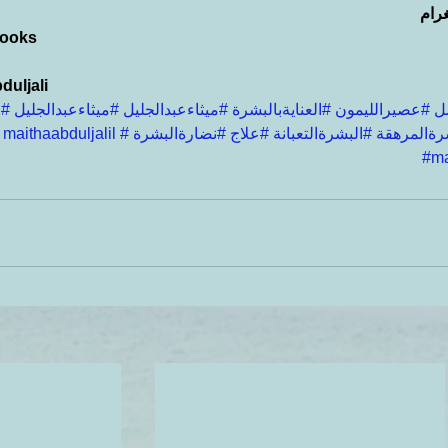
رام
cooks
duljali
ل
#عصيرالليمون
#العنايةبالبشرة
#ميثاءعبدالجليل
#ميثاءعبدالجليل
#ا
رةالمرهقة
#البشرةالتعبانة
#علاج
#نضارةالبشرة
#maithaabduljalil
#ma