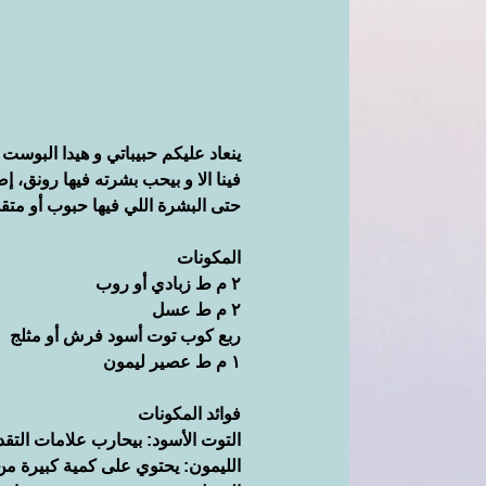
ينعاد عليكم حبيباتي و هيدا البوست
فينا الا و بيحب بشرته فيها رونق، إض
حتى البشرة اللي فيها حبوب أو متق
المكونات
٢ م ط زبادي أو روب
٢ م ط عسل
ربع كوب توت أسود فرش أو مثلج
١ م ط عصير ليمون
فوائد المكونات
التوت الأسود: بيحارب علامات التقد
الليمون: يحتوي على كمية كبيرة من 