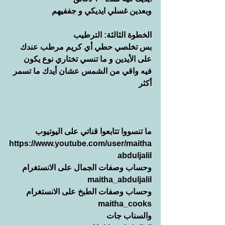
وبعدين غسلي ايديكي و جففيهم 
الخطوة الثالثة: الترطيب
بس تخلصي حطي أي كريم مرطب عندك 
على الأيدين و ما تنسي تختاري نوع يكون 
فيه واقي من الشمس عشان أيدك ما تسمر 
أكثر 
ما تنسووا تتابعوا قناتي على اليوتيوب
https://www.youtube.com/user/maitha
abduljalil
وحساب وصفات الجمال على الانستغرام
maitha_abduljalil
وحساب وصفات الطبخ على الانستغرام
maitha_cooks
والسناب جات