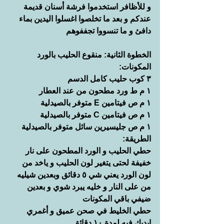
و للأظافر استخدموا فرشة أسنان قديمة 
عندكم و بعد ما تخلصوا اغسلوا اليدين بماء 
دافئ و ما تنسووا تجففوهم
الخطوة الثانية: منقوع الحليب بالورد
المكونات:
٣ كوب حليب كامل الدسم
١ م ط ورد مطحون من عند العطار
١ م ص فيتامين E متوفر بالصيدلية
١ م ص فيتامين C متوفر بالصيدلية
١ م ص جليسيرين سائل متوفر بالصيدلية
الطريقة:
حطي الحليب و الورد المطحون على نار 
خفيفة لحتى يتغير لون الحليب و ياخد من 
لون الورد يعني شي ٥ دقائق وبعدين شيليه 
من على النار و خليه يبرد شوي و بعدين 
ضيفي باقي المكونات
حطي الخليط في صحن عميق و أغمري 
ايديك فيه لمدة ١٠ دقائق