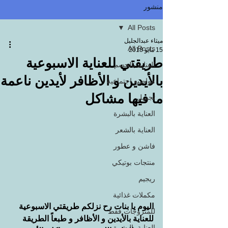
منشور
All Posts
ميثاء عبدالجليل
All Posts
15 مايو 2018
طريقتي للعناية الاسبوعية
العناية بالجسم
بالأيدين و الأظافر لأيدين ناعمة
مواضيع اجتماعية
ما فيها مشاكل
تجميل
العناية بالبشرة
العناية بالشعر
فاشن و عطور
منتجات بوتيكي
ريجيم
مكملات غذائية
اليوم يا بنات رح نزلكم طريقتي الاسبوعية 
للمتزوجات فقط
للعناية بالأيدين و الأظافر و طبعاً الطريقة 
العناية بالبشرة