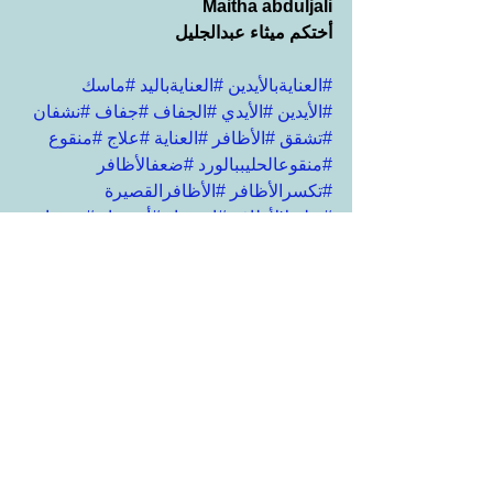
Maitha abduljali
أختكم ميثاء عبدالجليل
#العنايةبالأيدين
#العنايةباليد
#ماسك
#الأيدين
#الأيدي
#الجفاف
#جفاف
#نشفان
#تشقق
#الأظافر
#العناية
#علاج
#منقوع
#منقوعالحليببالورد
#ضعفالأظافر
#تكسرالأظافر
#الأظافرالقصيرة
#تطويلالأظافر
#اسمرار
#أسمرار
#تصبغات
#تجاعيدالايدين
#تفتيح
#تبييض
#المفاصل
#مفاصل
العناية بالجسم
إظهار الكل
المنشورات الأخيرة