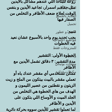
روعة للبنات اللي عندهم مشاكل بالأيدين 
مثل جفاف، اسمرار، تجاعيد الأيدين و بنفس 
العناية بالشعر
الوقت لعلاج ضعف الأظافر و التخلص من 
العناية بالجسم
الصفار فيها
تجميل
تنبيه:
فاشن و عطور
يجب تحديد يوم واحد بالأسبوع عشان نعيد 
مواضيع اجتماعية
فيه الخطوات 
للمتزوجات فقط
الخطوة الأولى: التقشير
ريجيم
مدة التقشير: ٣ دقائق تشمل الأيدين مع 
منتجات بوتيكي
الأظافر
مكملات غذائية
ممكن تستخدمي أي مقشر عندك ياه أو 
تعملي مقشر بالبيت بيتكون من الملح و زيت 
الزيتون و نقطتين من عصير الليمون و 
الهدف من هاي الخطوة هي التخلص من 
الجلد الميت و الأوساخ اللي بتكون على 
الأيدين و الأظافر
لما تعملوا تقشير للأيدين سووه بحركة دائرية 